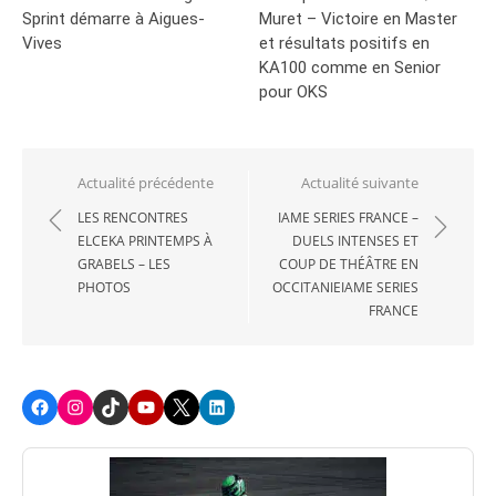
Sprint démarre à Aigues-
Muret – Victoire en Master
Vives
et résultats positifs en
KA100 comme en Senior
pour OKS
Navigation
Actualité précédente
Actualité suivante
de
LES RENCONTRES
IAME SERIES FRANCE –
ELCEKA PRINTEMPS À
DUELS INTENSES ET
l’article
GRABELS – LES
COUP DE THÉÂTRE EN
PHOTOS
OCCITANIEIAME SERIES
FRANCE
Facebook
Instagram
TikTok
Youtube
X
LinkedIn