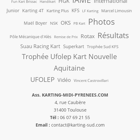
International
HGK
Fun Kart Brissac
Handikart
Junior
KFS
Karting 4T
Karting Plus
Marcel Limousin
LF Karting
Photos
OKS
Maël Boyer
NSK
PB Kart
Résultats
Rotax
Pôle Mécanique d'Alès
Remise de Prix
Suau Racing Kart
Superkart
Trophée Sud KFS
Trophée Ufolep Kart Nouvelle
Aquitaine
UFOLEP
Vidéo
Vincent Castrovillari
Ass. KARTING-MIDI-PYRENEES.COM
4, rue Caubère
31400 Toulouse
Tél :
06 07 69 21 55
Email :
contact@karting-sud.com