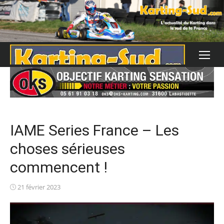
Skip
to
content
IAME Series France – Les
choses sérieuses
commencent !
Posted
21 février 2023
on