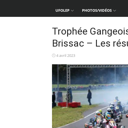
UFOLEP
PHOTOS/VIDÉOS
Trophée Gangeois 
Brissac – Les rés
Posted
4 avril 2023
on