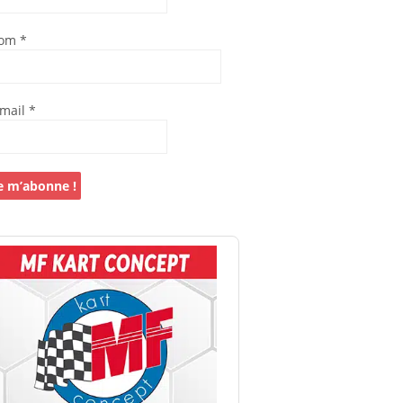
om
*
-mail
*