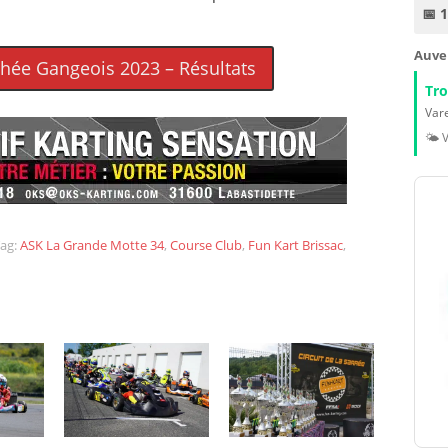
📅 
Auve
phée Gangeois 2023 – Résultats
Tr
Vare
🌤️ 
ag:
ASK La Grande Motte 34
,
Course Club
,
Fun Kart Brissac
,