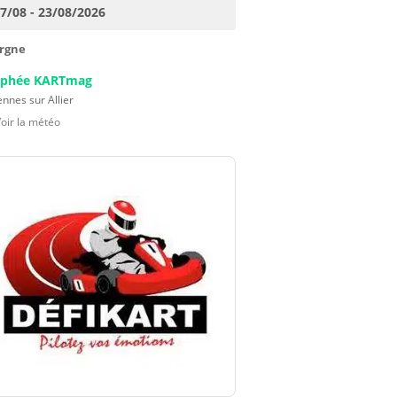
17/08 - 23/08/2026
rgne
ophée KARTmag
nnes sur Allier
Voir la météo