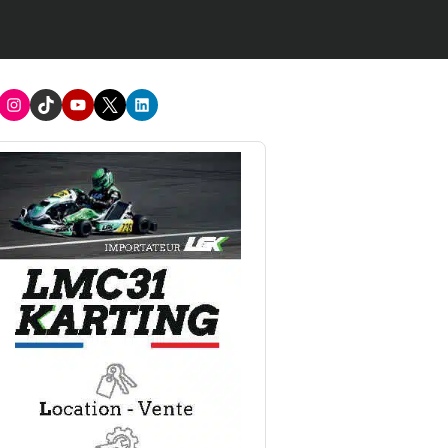
acebook
Instagram
TikTok
Youtube
X
LinkedIn