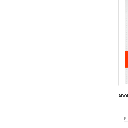
ABO
P