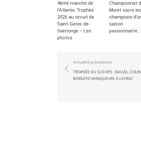
4ème manche de
Championnat d
l’Atlantic Trophée
Muret sacre le
2026 au circuit de
champions d’u
Saint-Genis-de-
saison
Saintonge – Les
passionnante…
photos
Navigation
Actualité précédente
de
TROPHÉE DU SUD KFS : BAUZA, COLIN
BORSATO VAINQUEURS À LAYRAC
l’article