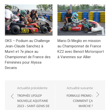
OKS – Podium au Challenge
Mario Di Meglio en mission
Jean-Claude Sanchez à
au Championnat de France
Muret et 7e place au
KZ2 avec Benoit Motorsport
Championnat de France des
à Varennes sur Allier
Féminines pour Alyssa
Decaris
Navigation
Actualité précédente
Actualité suivante
de
TROPHÉE UFOLEP
FORMULE PROMO :
NOUVELLE AQUITAINE
COMMENT ÇA
l’article
2023 – SAINT-GENIS DE
MARCHE ?