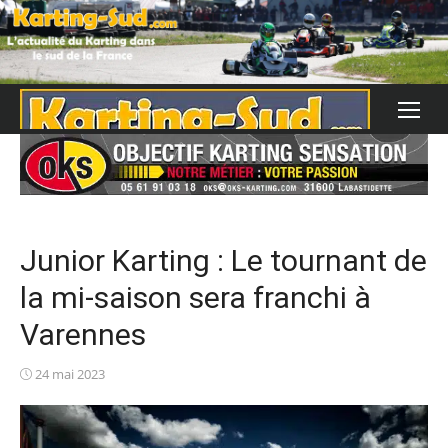
Skip
to
content
Junior Karting : Le tournant de
la mi-saison sera franchi à
Varennes
Posted
24 mai 2023
on