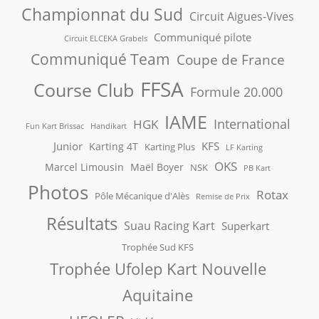
Championnat du Sud
Circuit Aigues-Vives
Communiqué pilote
Circuit ELCEKA Grabels
Communiqué Team
Coupe de France
FFSA
Course Club
Formule 20.000
IAME
International
HGK
Fun Kart Brissac
Handikart
Junior
KFS
Karting 4T
Karting Plus
LF Karting
OKS
Marcel Limousin
Maël Boyer
NSK
PB Kart
Photos
Rotax
Pôle Mécanique d'Alès
Remise de Prix
Résultats
Suau Racing Kart
Superkart
Trophée Sud KFS
Trophée Ufolep Kart Nouvelle
Aquitaine