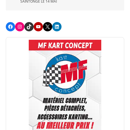
SAINTONGE LE 14 MAI
Facebook
Instagram
TikTok
Youtube
X
LinkedIn