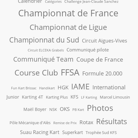
Calendrier
Challenge Jean-Claude Sanchez
Catégories
Championnat de France
Championnat de Ligue
Championnat du Sud
Circuit Aigues-Vives
Communiqué pilote
Circuit ELCEKA Grabels
Communiqué Team
Coupe de France
FFSA
Course Club
Formule 20.000
IAME
International
HGK
Fun Kart Brissac
Handikart
Junior
KFS
Karting 4T
Karting Plus
Marcel Limousin
LF Karting
Photos
OKS
Maël Boyer
NSK
PB Kart
Résultats
Rotax
Pôle Mécanique d'Alès
Remise de Prix
Suau Racing Kart
Superkart
Trophée Sud KFS