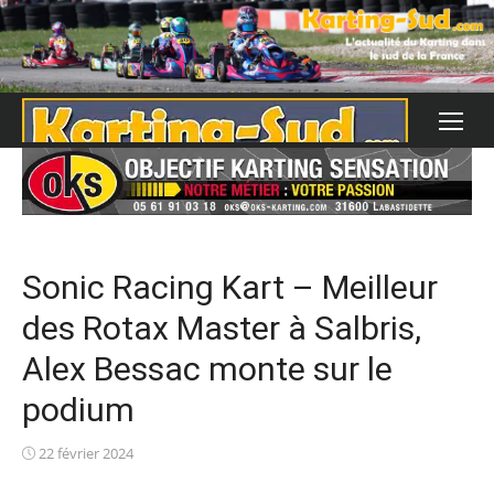
Skip
to
content
Sonic Racing Kart – Meilleur
des Rotax Master à Salbris,
Alex Bessac monte sur le
podium
Posted
22 février 2024
on