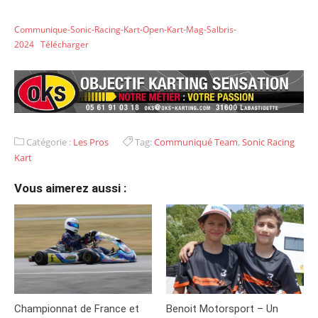
Communique-Sonic-Racing-Kart-Open-Kart-Mag-Salbris-
2024
Télécharger
Catégorie :
Les Pros
Tag:
Communiqué Team
,
Sonic Racing
Kart
Vous aimerez aussi :
Championnat de France et
Benoit Motorsport – Un