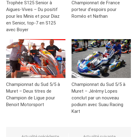
Trophée S125 Senior à
Championnat de France
Aigues-Vives – Du positif
porteur d’espoirs pour
pour les Minis et pour Diaz
Roméo et Nathan
en Senior, top-7 en S125
avec Boyer
Championnat du Sud 5/5 à
Championnat du Sud 5/5 à
Muret – Deux titres de
Muret – Jérémy Lopes
Champion de Ligue pour
conclut par un nouveau
Benoit Motorsport
podium avec Suau Racing
Kart
Navigation
Actualité précédente
Actualité suivante