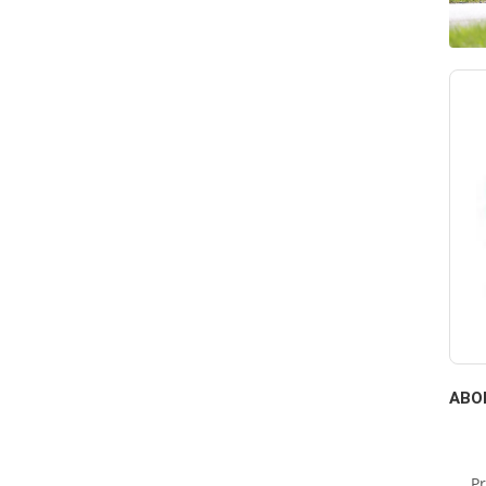
ABO
P