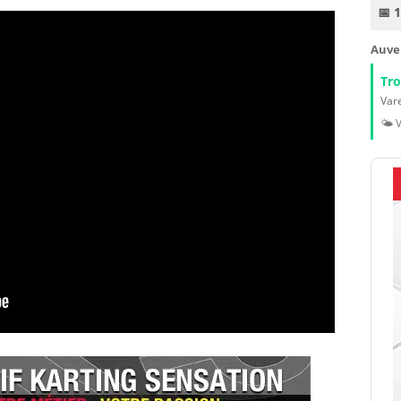
📅 
Auve
Tr
Vare
🌤️ 