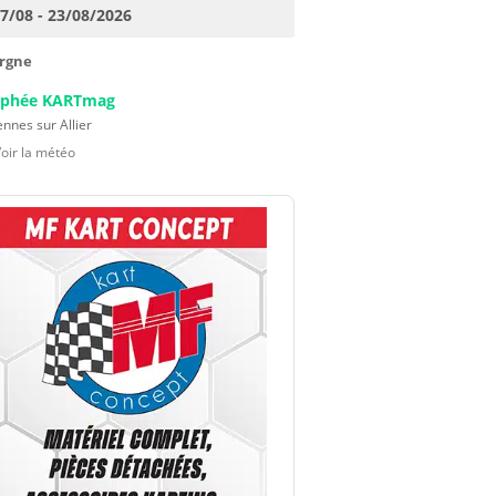
17/08 - 23/08/2026
rgne
ophée KARTmag
nnes sur Allier
Voir la météo