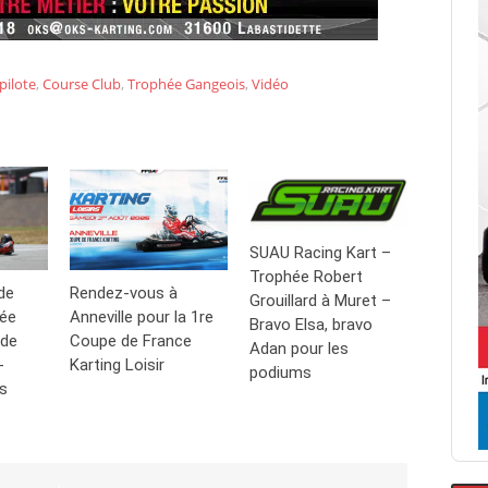
ilote
,
Course Club
,
Trophée Gangeois
,
Vidéo
SUAU Racing Kart –
Trophée Robert
de
Rendez-vous à
Grouillard à Muret –
hée
Anneville pour la 1re
Bravo Elsa, bravo
 de
Coupe de France
Adan pour les
-
Karting Loisir
podiums
s