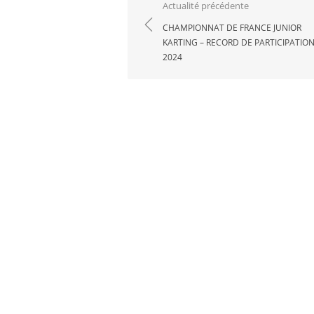
Navigation
Actualité précédente
de
CHAMPIONNAT DE FRANCE JUNIOR
KARTING – RECORD DE PARTICIPATIO
l’article
2024