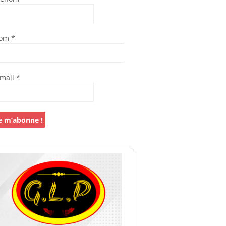
om
*
-mail
*