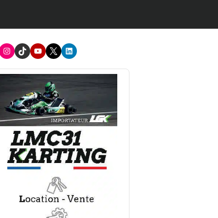
acebook
Instagram
TikTok
Youtube
X
LinkedIn