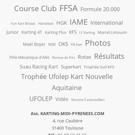
FFSA
Course Club
Formule 20.000
IAME
International
HGK
Fun Kart Brissac
Handikart
Junior
KFS
Karting 4T
Karting Plus
Marcel Limousin
LF Karting
Photos
OKS
Maël Boyer
NSK
PB Kart
Résultats
Rotax
Pôle Mécanique d'Alès
Remise de Prix
Suau Racing Kart
Superkart
Trophée Sud KFS
Trophée Ufolep Kart Nouvelle
Aquitaine
UFOLEP
Vidéo
Vincent Castrovillari
Ass. KARTING-MIDI-PYRENEES.COM
4, rue Caubère
31400 Toulouse