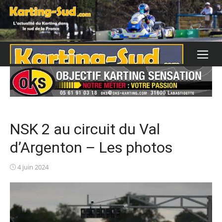
Skip
to
content
NSK 2 au circuit du Val
d’Argenton – Les photos
Posted
4 juin 2024
on