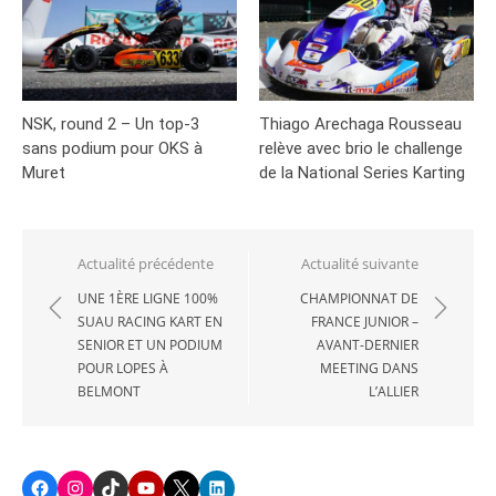
NSK, round 2 – Un top-3
Thiago Arechaga Rousseau
sans podium pour OKS à
relève avec brio le challenge
Muret
de la National Series Karting
Navigation
Actualité précédente
Actualité suivante
de
UNE 1ÈRE LIGNE 100%
CHAMPIONNAT DE
SUAU RACING KART EN
FRANCE JUNIOR –
l’article
SENIOR ET UN PODIUM
AVANT-DERNIER
POUR LOPES À
MEETING DANS
BELMONT
L’ALLIER
Facebook
Instagram
TikTok
Youtube
X
LinkedIn