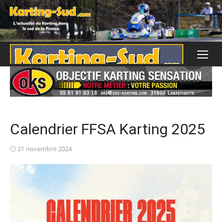
Skip
to
content
Calendrier FFSA Karting 2025
Posted
21 novembre 2024
on