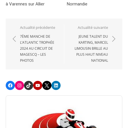
à Varennes sur Allier
Normandie
Navigation
Actualité précédente
Actualité suivante
de
7ÈME MANCHE DE
JEUNE TALENT DU
L’ATLANTIC TROPHÉE
KARTING, MARCEL
l’article
2024 AU CIRCUIT DE
LIMOUSIN BRILLE AU
MAGESCQ – LES
PLUS HAUT NIVEAU
PHOTOS
NATIONAL
Facebook
Instagram
TikTok
Youtube
X
LinkedIn