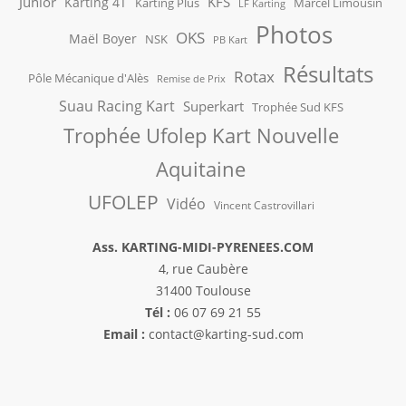
Junior
KFS
Karting 4T
Karting Plus
Marcel Limousin
LF Karting
Photos
OKS
Maël Boyer
NSK
PB Kart
Résultats
Rotax
Pôle Mécanique d'Alès
Remise de Prix
Suau Racing Kart
Superkart
Trophée Sud KFS
Trophée Ufolep Kart Nouvelle
Aquitaine
UFOLEP
Vidéo
Vincent Castrovillari
Ass. KARTING-MIDI-PYRENEES.COM
4, rue Caubère
31400 Toulouse
Tél :
06 07 69 21 55
Email :
contact@karting-sud.com