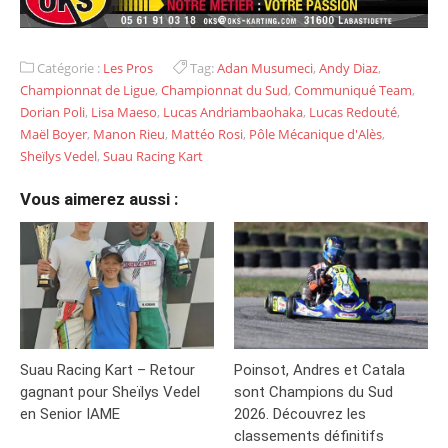
Catégorie :
Les Pros
Tag:
Adan Musumeci
,
Andy Diaz
,
Championnat de Ligue
,
Championnat du Sud
,
Communiqué Team
,
Dorian Poli
,
Lisa Maeso
,
Lucas Andriambaohaka
,
Lucas Redouté
,
Maël Boyer
,
Manon Rieu
,
Mattéo Rosi
,
Pôle Mécanique d'Alès
,
Sheïlys Vedel
,
Suau Racing Kart
Vous aimerez aussi :
Suau Racing Kart – Retour
Poinsot, Andres et Catala
gagnant pour Sheïlys Vedel
sont Champions du Sud
en Senior IAME
2026. Découvrez les
classements définitifs