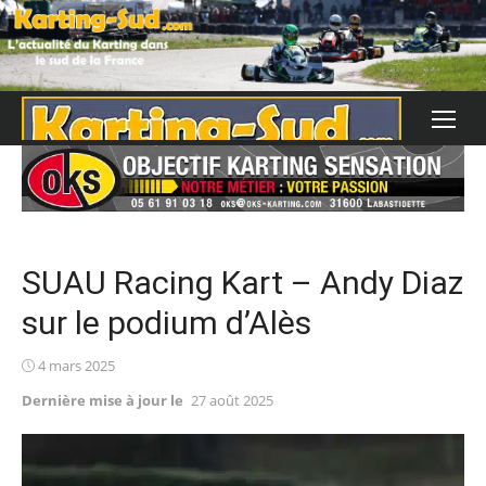
Skip
to
content
SUAU Racing Kart – Andy Diaz
sur le podium d’Alès
Posted
4 mars 2025
on
Dernière mise à jour le
27 août 2025