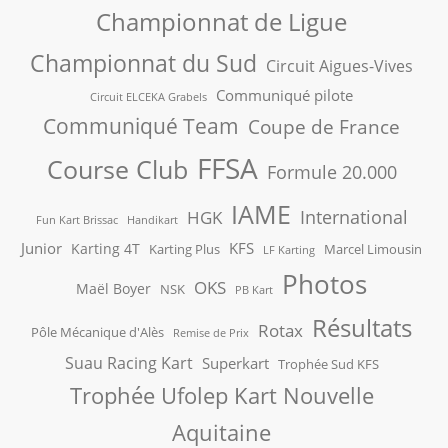
Championnat de Ligue
Championnat du Sud
Circuit Aigues-Vives
Communiqué pilote
Circuit ELCEKA Grabels
Communiqué Team
Coupe de France
FFSA
Course Club
Formule 20.000
IAME
International
HGK
Fun Kart Brissac
Handikart
Junior
KFS
Karting 4T
Karting Plus
Marcel Limousin
LF Karting
Photos
OKS
Maël Boyer
NSK
PB Kart
Résultats
Rotax
Pôle Mécanique d'Alès
Remise de Prix
Suau Racing Kart
Superkart
Trophée Sud KFS
Trophée Ufolep Kart Nouvelle
Aquitaine