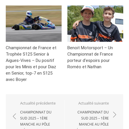
Championnat de France et
Benoit Motorsport – Un
Trophée S125 Senior à
Championnat de France
Aigues-Vives – Du positif
porteur d’espoirs pour
pour les Minis et pour Diaz
Roméo et Nathan
en Senior, top-7 en S125
avec Boyer
Navigation
Actualité précédente
Actualité suivante
de
CHAMPIONNAT DU
CHAMPIONNAT DU
SUD 2025 – 1ÈRE
SUD 2025 – 1ÈRE
l’article
MANCHE AU PÔLE
MANCHE AU PÔLE