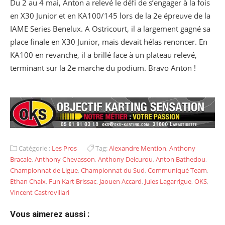
Du 2 au 4 mai, Anton a relevé le défi de s’engager à la fois
en X30 Junior et en KA100/145 lors de la 2
e
épreuve de la
IAME Series Benelux. A Ostricourt, il a largement gagné sa
place finale en X30 Junior, mais devait hélas renoncer. En
KA100 en revanche, il a brillé face à un plateau relevé,
terminant sur la 2
e
marche du podium. Bravo Anton !
Catégorie :
Les Pros
Tag:
Alexandre Mention
,
Anthony
Bracale
,
Anthony Chevasson
,
Anthony Delcurou
,
Anton Bathedou
,
Championnat de Ligue
,
Championnat du Sud
,
Communiqué Team
,
Ethan Chaix
,
Fun Kart Brissac
,
Jaouen Accard
,
Jules Lagarrigue
,
OKS
,
Vincent Castrovillari
Vous aimerez aussi :