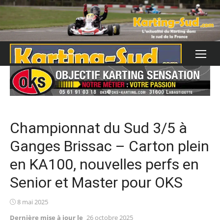
Skip
to
content
Championnat du Sud 3/5 à
Ganges Brissac – Carton plein
en KA100, nouvelles perfs en
Senior et Master pour OKS
Posted
8 mai 2025
on
Dernière mise à jour le
26 octobre 2025