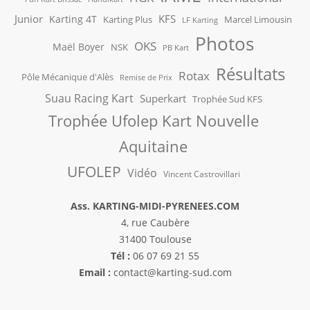
Junior
KFS
Karting 4T
Karting Plus
Marcel Limousin
LF Karting
Photos
OKS
Maël Boyer
NSK
PB Kart
Résultats
Rotax
Pôle Mécanique d'Alès
Remise de Prix
Suau Racing Kart
Superkart
Trophée Sud KFS
Trophée Ufolep Kart Nouvelle
Aquitaine
UFOLEP
Vidéo
Vincent Castrovillari
Ass. KARTING-MIDI-PYRENEES.COM
4, rue Caubère
31400 Toulouse
Tél :
06 07 69 21 55
Email :
contact@karting-sud.com