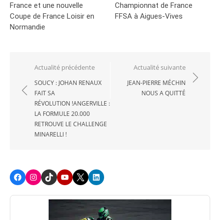
France et une nouvelle
Championnat de France
Coupe de France Loisir en
FFSA à Aigues-Vives
Normandie
Navigation
Actualité précédente
Actualité suivante
de
SOUCY : JOHAN RENAUX
JEAN-PIERRE MÉCHIN
FAIT SA
NOUS A QUITTÉ
l’article
RÉVOLUTION !ANGERVILLE :
LA FORMULE 20.000
RETROUVE LE CHALLENGE
MINARELLI !
Facebook
Instagram
TikTok
Youtube
X
LinkedIn