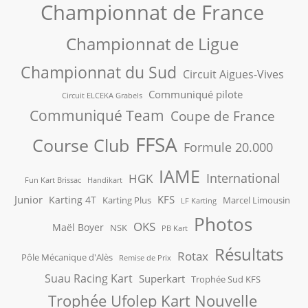
Championnat de France
Championnat de Ligue
Championnat du Sud
Circuit Aigues-Vives
Communiqué pilote
Circuit ELCEKA Grabels
Communiqué Team
Coupe de France
FFSA
Course Club
Formule 20.000
IAME
International
HGK
Fun Kart Brissac
Handikart
Junior
KFS
Karting 4T
Karting Plus
Marcel Limousin
LF Karting
Photos
OKS
Maël Boyer
NSK
PB Kart
Résultats
Rotax
Pôle Mécanique d'Alès
Remise de Prix
Suau Racing Kart
Superkart
Trophée Sud KFS
Trophée Ufolep Kart Nouvelle