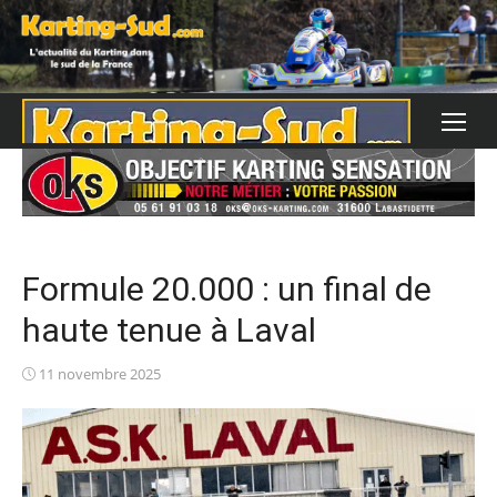
Skip
to
content
Formule 20.000 : un final de
haute tenue à Laval
Posted
11 novembre 2025
on