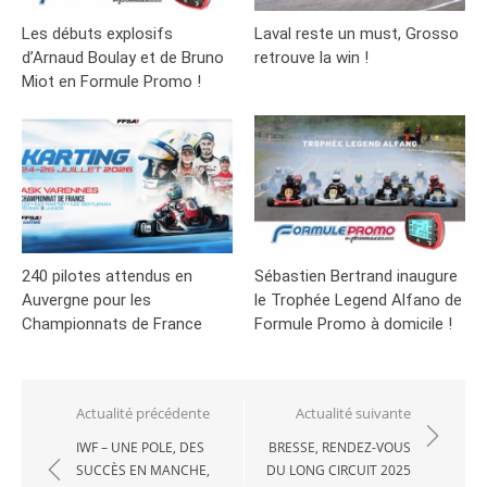
Les débuts explosifs
Laval reste un must, Grosso
d’Arnaud Boulay et de Bruno
retrouve la win !
Miot en Formule Promo !
240 pilotes attendus en
Sébastien Bertrand inaugure
Auvergne pour les
le Trophée Legend Alfano de
Championnats de France
Formule Promo à domicile !
Navigation
Actualité précédente
Actualité suivante
de
IWF – UNE POLE, DES
BRESSE, RENDEZ-VOUS
SUCCÈS EN MANCHE,
DU LONG CIRCUIT 2025
l’article