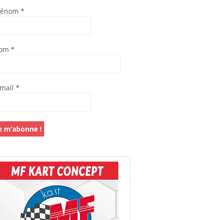
rénom
*
om
*
-mail
*