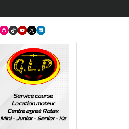
acebook
Instagram
TikTok
Youtube
X
LinkedIn