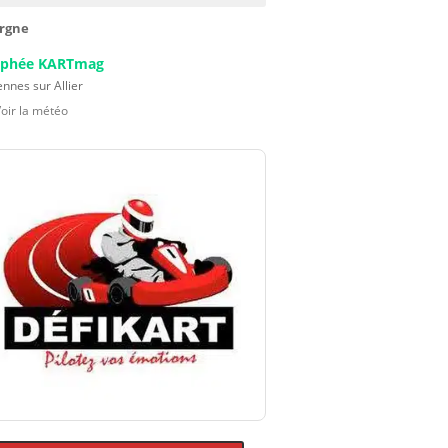
rgne
ophée KARTmag
nnes sur Allier
Voir la météo