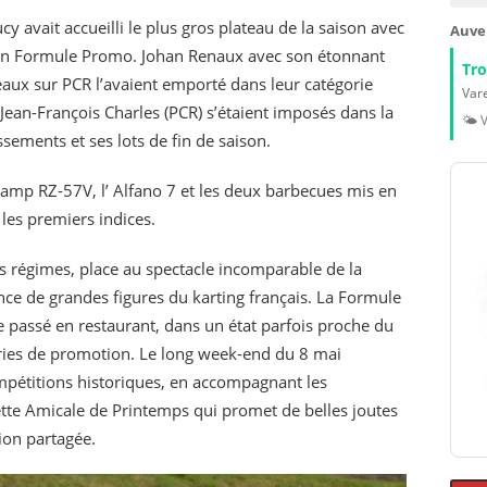
 avait accueilli le plus gros plateau de la saison avec
Auve
en Formule Promo. Johan Renaux avec son étonnant
Tr
aux sur PCR l’avaient emporté dans leur catégorie
Vare
 Jean-François Charles (PCR) s’étaient imposés dans la
🌤️ 
sements et ses lots de fin de saison.
Zamp RZ-57V, l’ Alfano 7 et les deux barbecues mis en
les premiers indices.
s régimes, place au spectacle incomparable de la
ce de grandes figures du karting français. La Formule
 passé en restaurant, dans un état parfois proche du
ories de promotion. Le long week-end du 8 mai
mpétitions historiques, en accompagnant les
ette Amicale de Printemps qui promet de belles joutes
ion partagée.