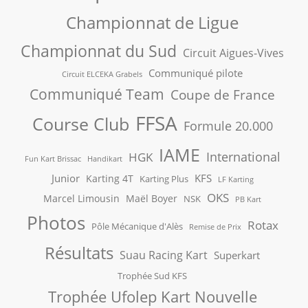
Championnat de Ligue
Championnat du Sud
Circuit Aigues-Vives
Communiqué pilote
Circuit ELCEKA Grabels
Communiqué Team
Coupe de France
FFSA
Course Club
Formule 20.000
IAME
International
HGK
Fun Kart Brissac
Handikart
Junior
KFS
Karting 4T
Karting Plus
LF Karting
OKS
Marcel Limousin
Maël Boyer
NSK
PB Kart
Photos
Rotax
Pôle Mécanique d'Alès
Remise de Prix
Résultats
Suau Racing Kart
Superkart
Trophée Sud KFS
Trophée Ufolep Kart Nouvelle