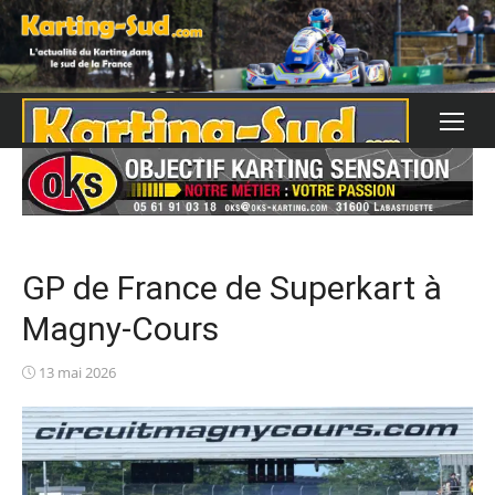
Skip
to
content
GP de France de Superkart à
Magny-Cours
Posted
13 mai 2026
on