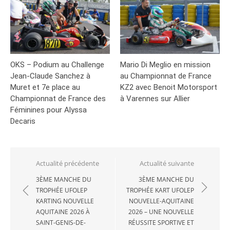
OKS – Podium au Challenge
Mario Di Meglio en mission
Jean-Claude Sanchez à
au Championnat de France
Muret et 7e place au
KZ2 avec Benoit Motorsport
Championnat de France des
à Varennes sur Allier
Féminines pour Alyssa
Decaris
Navigation
Actualité précédente
Actualité suivante
de
3ÈME MANCHE DU
3ÈME MANCHE DU
TROPHÉE UFOLEP
TROPHÉE KART UFOLEP
l’article
KARTING NOUVELLE
NOUVELLE-AQUITAINE
AQUITAINE 2026 À
2026 – UNE NOUVELLE
SAINT-GENIS-DE-
RÉUSSITE SPORTIVE ET