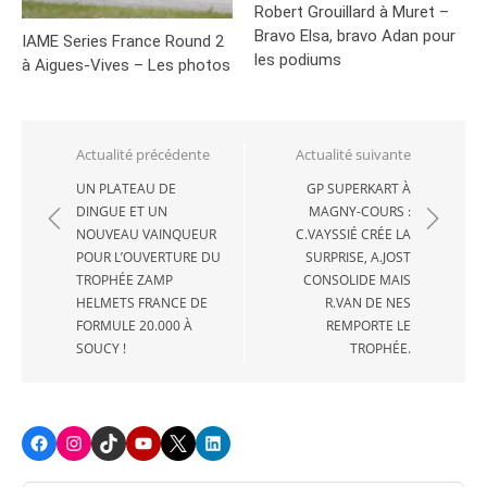
Robert Grouillard à Muret –
Bravo Elsa, bravo Adan pour
IAME Series France Round 2
les podiums
à Aigues-Vives – Les photos
Navigation
Actualité précédente
Actualité suivante
de
UN PLATEAU DE
GP SUPERKART À
DINGUE ET UN
MAGNY-COURS :
l’article
NOUVEAU VAINQUEUR
C.VAYSSIÉ CRÉE LA
POUR L’OUVERTURE DU
SURPRISE, A.JOST
TROPHÉE ZAMP
CONSOLIDE MAIS
HELMETS FRANCE DE
R.VAN DE NES
FORMULE 20.000 À
REMPORTE LE
SOUCY !
TROPHÉE.
Facebook
Instagram
TikTok
Youtube
X
LinkedIn