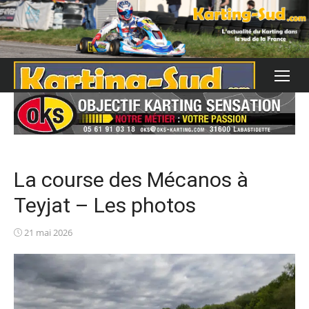
Skip
to
content
La course des Mécanos à
Teyjat – Les photos
Posted
21 mai 2026
on