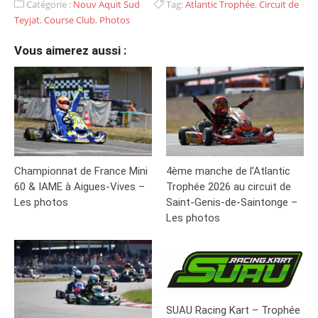
Catégorie :
Nouv Aquit Sud
Tag:
Atlantic Trophée
,
Circuit de
Teyjat
,
Course Club
,
Photos
Vous aimerez aussi :
Championnat de France Mini
4ème manche de l’Atlantic
60 & IAME à Aigues-Vives –
Trophée 2026 au circuit de
Les photos
Saint-Genis-de-Saintonge –
Les photos
SUAU Racing Kart – Trophée