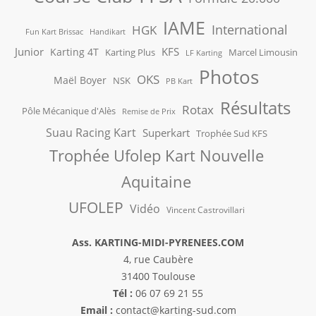
IAME
International
HGK
Fun Kart Brissac
Handikart
Junior
KFS
Karting 4T
Karting Plus
Marcel Limousin
LF Karting
Photos
OKS
Maël Boyer
NSK
PB Kart
Résultats
Rotax
Pôle Mécanique d'Alès
Remise de Prix
Suau Racing Kart
Superkart
Trophée Sud KFS
Trophée Ufolep Kart Nouvelle
Aquitaine
UFOLEP
Vidéo
Vincent Castrovillari
Ass. KARTING-MIDI-PYRENEES.COM
4, rue Caubère
31400 Toulouse
Tél :
06 07 69 21 55
Email :
contact@karting-sud.com