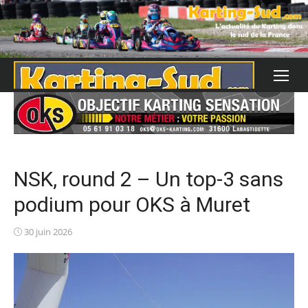
Skip
to
content
NSK, round 2 – Un top-3 sans
podium pour OKS à Muret
Posted
30 juin 2026
on