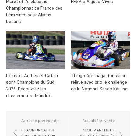
Muret et 7e place au
FFSA à Aigues-Vives
Championnat de France des
Féminines pour Alyssa
Decaris
Poinsot, Andres et Catala
Thiago Arechaga Rousseau
sont Champions du Sud
relève avec brio le challenge
2026. Découvrez les
de la National Series Karting
classements définitifs
Navigation
Actualité précédente
Actualité suivante
de
CHAMPIONNAT DU
4ÈME MANCHE DE