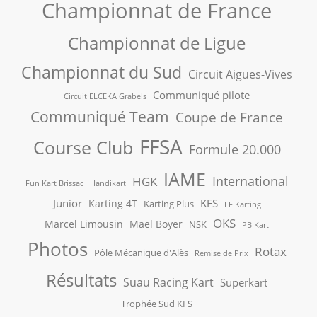
Championnat de France
Championnat de Ligue
Championnat du Sud
Circuit Aigues-Vives
Communiqué pilote
Circuit ELCEKA Grabels
Communiqué Team
Coupe de France
FFSA
Course Club
Formule 20.000
IAME
International
HGK
Fun Kart Brissac
Handikart
Junior
KFS
Karting 4T
Karting Plus
LF Karting
OKS
Marcel Limousin
Maël Boyer
NSK
PB Kart
Photos
Rotax
Pôle Mécanique d'Alès
Remise de Prix
Résultats
Suau Racing Kart
Superkart
Trophée Sud KFS