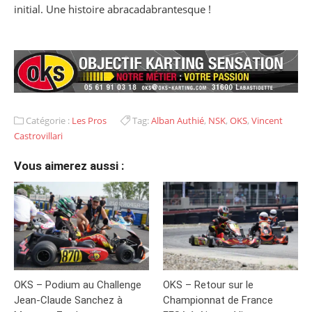
initial. Une histoire abracadabrantesque !
Catégorie :
Les Pros
Tag:
Alban Authié
,
NSK
,
OKS
,
Vincent
Castrovillari
Vous aimerez aussi :
OKS – Podium au Challenge
OKS – Retour sur le
Jean-Claude Sanchez à
Championnat de France