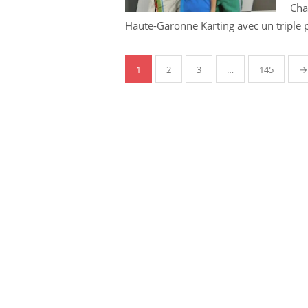
Cha
Haute-Garonne Karting avec un triple 
Pagination
1
2
3
…
145
→
des
publications