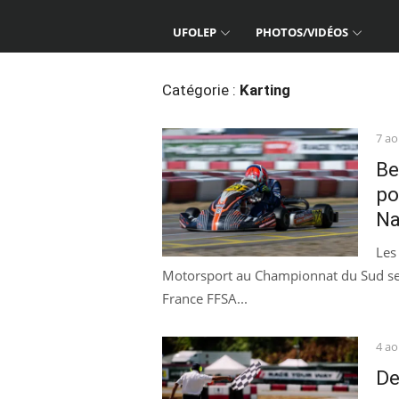
UFOLEP
PHOTOS/VIDÉOS
Catégorie :
Karting
Pos
7 ao
on
Be
po
Na
Les
Motorsport au Championnat du Sud se 
France FFSA...
Pos
4 ao
on
De