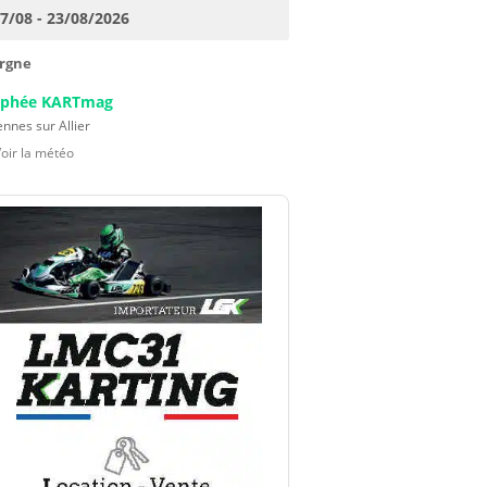
17/08 - 23/08/2026
rgne
ophée KARTmag
nnes sur Allier
Voir la météo