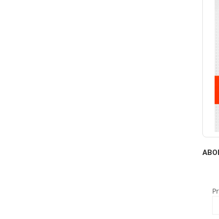
ABO
P