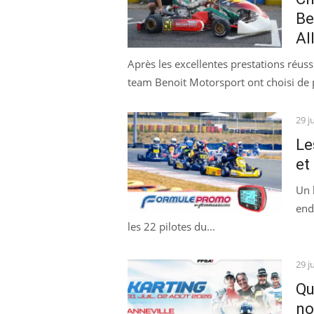
Be
Al
Après les excellentes prestations réus
team Benoit Motorsport ont choisi de p
Pos
29 j
on
Le
et
Un 
end
les 22 pilotes du...
Pos
29 j
on
Qu
no