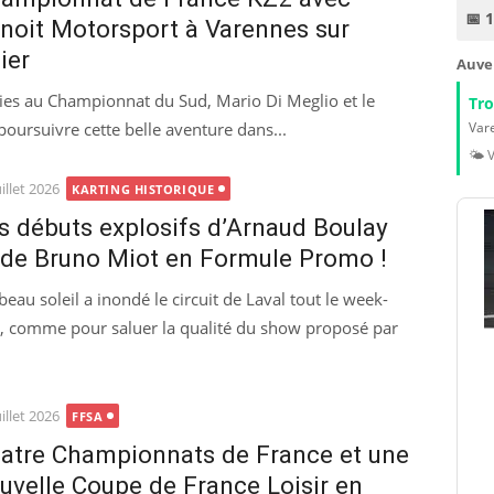
📅 
noit Motorsport à Varennes sur
lier
Auve
sies au Championnat du Sud, Mario Di Meglio et le
Tr
oursuivre cette belle aventure dans...
Vare
🌤️ 
ted
uillet 2026
KARTING HISTORIQUE
s débuts explosifs d’Arnaud Boulay
 de Bruno Miot en Formule Promo !
beau soleil a inondé le circuit de Laval tout le week-
, comme pour saluer la qualité du show proposé par
ted
uillet 2026
FFSA
atre Championnats de France et une
uvelle Coupe de France Loisir en