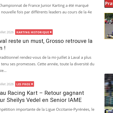
Pra
Championnat de France Junior Karting a été marqué
 nouvelle fois par différents leaders au cours de la 4e
ted
uillet 2026
KARTING HISTORIQUE
val reste un must, Grosso retrouve la
n !
traditionnel rendez-vous de la mi-juillet à Laval a plus
 tenu ses promesses. Cette année, toute la diversité du
ie...
ted
uillet 2026
LES PROS
au Racing Kart – Retour gagnant
ur Sheïlys Vedel en Senior IAME
pétition importante de la Ligue Occitanie-Pyrénées, le