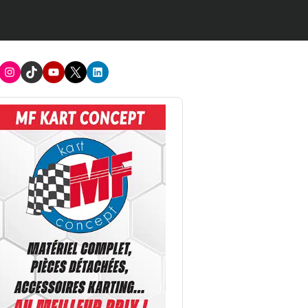
acebook
Instagram
TikTok
Youtube
X
LinkedIn