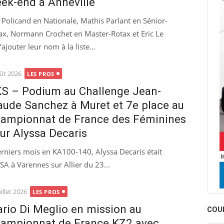
ek-end à Anneville
 Policand en Nationale, Mathis Parlant en Sénior-
ax, Normann Crochet en Master-Rotax et Eric Le
outer leur nom à la liste...
ted
ût 2026
LES PROS
S – Podium au Challenge Jean-
aude Sanchez à Muret et 7e place au
ampionnat de France des Féminines
ur Alyssa Decaris
rniers mois en KA100-140, Alyssa Decaris était
 à Varennes sur Allier du 23...
ted
uillet 2026
LES PROS
rio Di Meglio en mission au
COU
ampionnat de France KZ2 avec