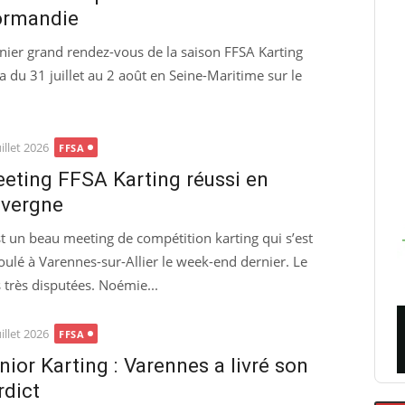
rmandie
nier grand rendez-vous de la saison FFSA Karting
ra du 31 juillet au 2 août en Seine-Maritime sur le
ted
uillet 2026
FFSA
eting FFSA Karting réussi en
vergne
st un beau meeting de compétition karting qui s’est
oulé à Varennes-sur-Allier le week-end dernier. Le
 très disputées. Noémie...
ted
uillet 2026
FFSA
nior Karting : Varennes a livré son
rdict