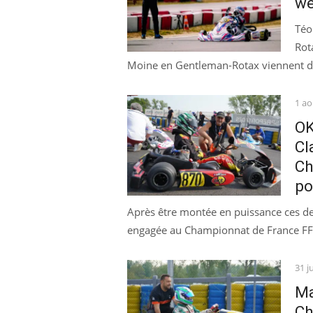
we
Téo
Rot
Moine en Gentleman-Rotax viennent d’aj
Pos
1 ao
on
OK
Cl
Ch
po
Après être montée en puissance ces de
engagée au Championnat de France FFSA
Pos
31 j
on
Ma
Ch