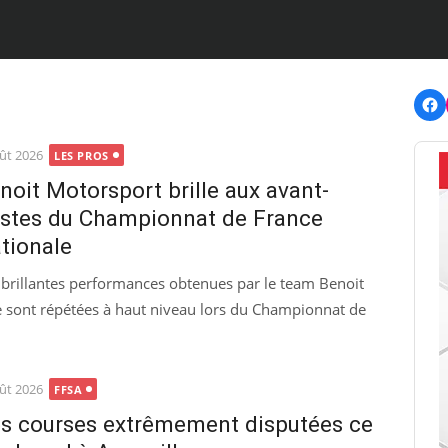
F
ted
ût 2026
LES PROS
noit Motorsport brille aux avant-
stes du Championnat de France
tionale
 brillantes performances obtenues par le team Benoit
sont répétées à haut niveau lors du Championnat de
ted
ût 2026
FFSA
s courses extrêmement disputées ce