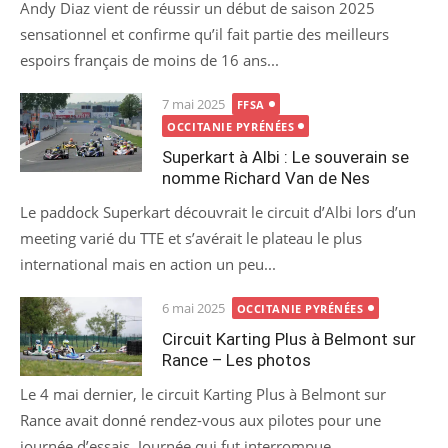
Andy Diaz vient de réussir un début de saison 2025
sensationnel et confirme qu’il fait partie des meilleurs
espoirs français de moins de 16 ans...
Posted
7 mai 2025
FFSA
on
OCCITANIE PYRÉNÉES
Superkart à Albi : Le souverain se
nomme Richard Van de Nes
Le paddock Superkart découvrait le circuit d’Albi lors d’un
meeting varié du TTE et s’avérait le plateau le plus
international mais en action un peu...
Posted
6 mai 2025
OCCITANIE PYRÉNÉES
on
Circuit Karting Plus à Belmont sur
Rance – Les photos
Le 4 mai dernier, le circuit Karting Plus à Belmont sur
Rance avait donné rendez-vous aux pilotes pour une
journée d’essais. Journée qui fut interrompue...