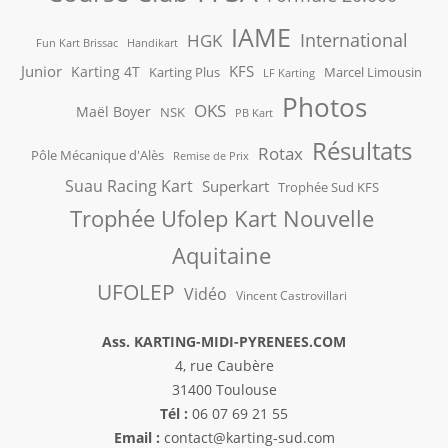
IAME
International
HGK
Fun Kart Brissac
Handikart
Junior
KFS
Karting 4T
Karting Plus
Marcel Limousin
LF Karting
Photos
OKS
Maël Boyer
NSK
PB Kart
Résultats
Rotax
Pôle Mécanique d'Alès
Remise de Prix
Suau Racing Kart
Superkart
Trophée Sud KFS
Trophée Ufolep Kart Nouvelle
Aquitaine
UFOLEP
Vidéo
Vincent Castrovillari
Ass. KARTING-MIDI-PYRENEES.COM
4, rue Caubère
31400 Toulouse
Tél :
06 07 69 21 55
Email :
contact@karting-sud.com