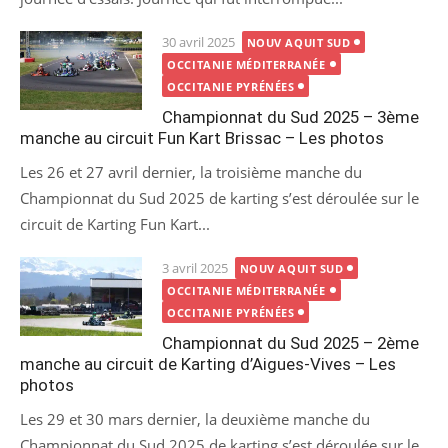
Posted
30 avril 2025
NOUV AQUIT SUD
on
OCCITANIE MÉDITERRANÉE
OCCITANIE PYRÉNÉES
Championnat du Sud 2025 – 3ème
manche au circuit Fun Kart Brissac – Les photos
Les 26 et 27 avril dernier, la troisième manche du
Championnat du Sud 2025 de karting s’est déroulée sur le
circuit de Karting Fun Kart...
Posted
3 avril 2025
NOUV AQUIT SUD
on
OCCITANIE MÉDITERRANÉE
OCCITANIE PYRÉNÉES
Championnat du Sud 2025 – 2ème
manche au circuit de Karting d’Aigues-Vives – Les
photos
Les 29 et 30 mars dernier, la deuxième manche du
Championnat du Sud 2025 de karting s’est déroulée sur le