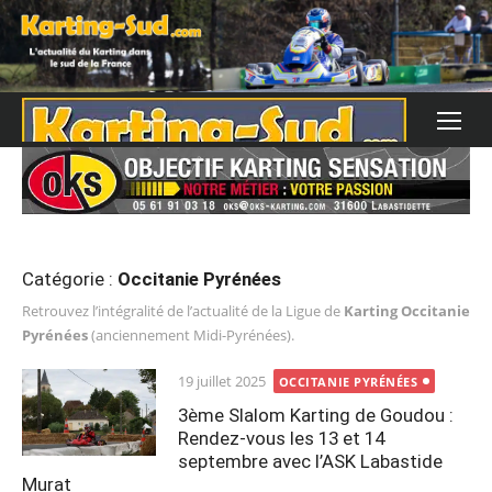
Skip
to
content
Catégorie :
Occitanie Pyrénées
Retrouvez l’intégralité de l’actualité de la Ligue de
Karting Occitanie
Pyrénées
(anciennement Midi-Pyrénées).
Posted
19 juillet 2025
OCCITANIE PYRÉNÉES
on
3ème Slalom Karting de Goudou :
Rendez-vous les 13 et 14
septembre avec l’ASK Labastide
Murat