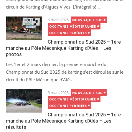
circuit de Karting d’Aigues-Vives. L’intégralité...
Posted
6 mars 2025
NOUV AQUIT SUD
on
OCCITANIE MÉDITERRANÉE
OCCITANIE PYRÉNÉES
Championnat du Sud 2025 – 1ère
manche au Pôle Mécanique Karting d’Alès – Les
photos
Les 1er et 2 mars dernier, la première manche du
Championnat du Sud 2025 de karting s’est déroulée sur le
circuit du Pôle Mécanique d’Alès....
Posted
3 mars 2025
NOUV AQUIT SUD
on
OCCITANIE MÉDITERRANÉE
OCCITANIE PYRÉNÉES
Championnat du Sud 2025 – 1ère
manche au Pôle Mécanique Karting d’Alès – Les
résultats