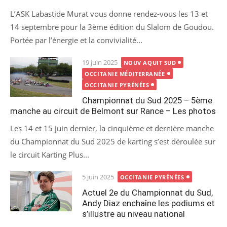
L’ASK Labastide Murat vous donne rendez-vous les 13 et
14 septembre pour la 3ème édition du Slalom de Goudou.
Portée par l’énergie et la convivialité...
Posted
19 juin 2025
NOUV AQUIT SUD
on
OCCITANIE MÉDITERRANÉE
OCCITANIE PYRÉNÉES
Championnat du Sud 2025 – 5ème
manche au circuit de Belmont sur Rance – Les photos
Les 14 et 15 juin dernier, la cinquième et dernière manche
du Championnat du Sud 2025 de karting s’est déroulée sur
le circuit Karting Plus...
Posted
5 juin 2025
OCCITANIE PYRÉNÉES
on
Actuel 2e du Championnat du Sud,
Andy Diaz enchaîne les podiums et
s’illustre au niveau national