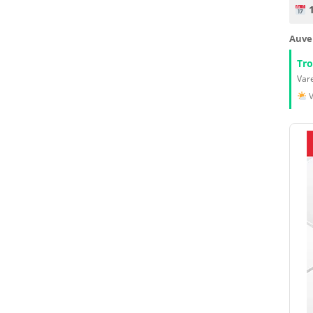
1
Auve
Tr
Vare
V