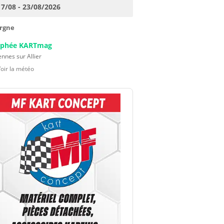
7/08 - 23/08/2026
rgne
ophée KARTmag
nnes sur Allier
oir la météo