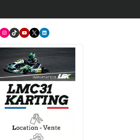
acebook
Instagram
TikTok
Youtube
X
LinkedIn