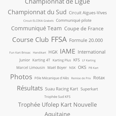
Championnat de Ligue
Championnat du Sud
Circuit Aigues-Vives
Communiqué pilote
Circuit ELCEKA Grabels
Communiqué Team
Coupe de France
FFSA
Course Club
Formule 20.000
IAME
International
HGK
Fun Kart Brissac
Handikart
Junior
KFS
Karting 4T
Karting Plus
LF Karting
OKS
Marcel Limousin
Maël Boyer
NSK
PB Kart
Photos
Rotax
Pôle Mécanique d'Alès
Remise de Prix
Résultats
Suau Racing Kart
Superkart
Trophée Sud KFS
Trophée Ufolep Kart Nouvelle
Aquitaine