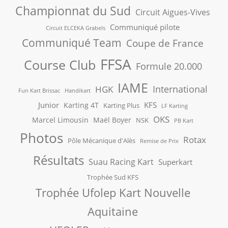
Championnat du Sud
Circuit Aigues-Vives
Communiqué pilote
Circuit ELCEKA Grabels
Communiqué Team
Coupe de France
FFSA
Course Club
Formule 20.000
IAME
International
HGK
Fun Kart Brissac
Handikart
Junior
KFS
Karting 4T
Karting Plus
LF Karting
OKS
Marcel Limousin
Maël Boyer
NSK
PB Kart
Photos
Rotax
Pôle Mécanique d'Alès
Remise de Prix
Résultats
Suau Racing Kart
Superkart
Trophée Sud KFS
Trophée Ufolep Kart Nouvelle
Aquitaine