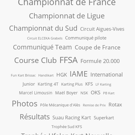
Championnat de France
Championnat de Ligue
Championnat du Sud
Circuit Aigues-Vives
Communiqué pilote
Circuit ELCEKA Grabels
Communiqué Team
Coupe de France
FFSA
Course Club
Formule 20.000
IAME
International
HGK
Fun Kart Brissac
Handikart
Junior
KFS
Karting 4T
Karting Plus
LF Karting
OKS
Marcel Limousin
Maël Boyer
NSK
PB Kart
Photos
Rotax
Pôle Mécanique d'Alès
Remise de Prix
Résultats
Suau Racing Kart
Superkart
Trophée Sud KFS