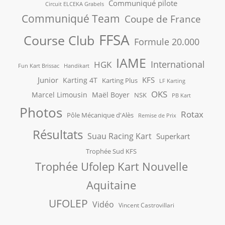
Communiqué pilote
Circuit ELCEKA Grabels
Communiqué Team
Coupe de France
FFSA
Course Club
Formule 20.000
IAME
International
HGK
Fun Kart Brissac
Handikart
Junior
KFS
Karting 4T
Karting Plus
LF Karting
OKS
Marcel Limousin
Maël Boyer
NSK
PB Kart
Photos
Rotax
Pôle Mécanique d'Alès
Remise de Prix
Résultats
Suau Racing Kart
Superkart
Trophée Sud KFS
Trophée Ufolep Kart Nouvelle
Aquitaine
UFOLEP
Vidéo
Vincent Castrovillari