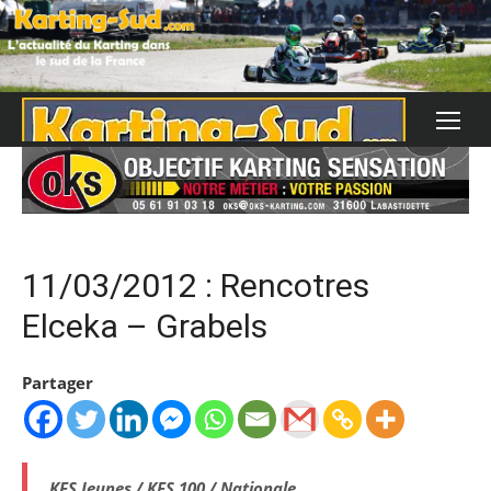
Skip
to
content
11/03/2012 : Rencotres
Elceka – Grabels
Partager
KFS Jeunes / KFS 100 / Nationale