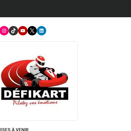
acebook
Instagram
TikTok
Youtube
X
LinkedIn
RSES À VENIR