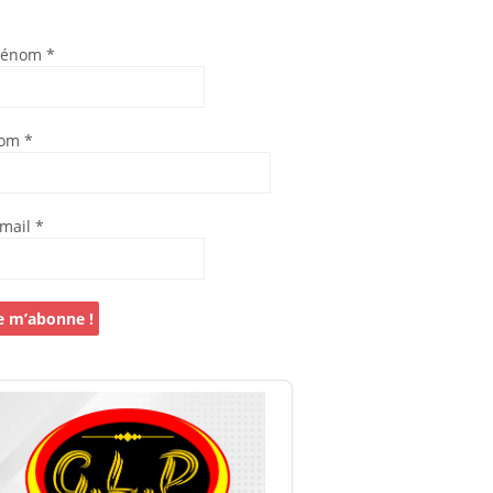
rénom
*
om
*
-mail
*