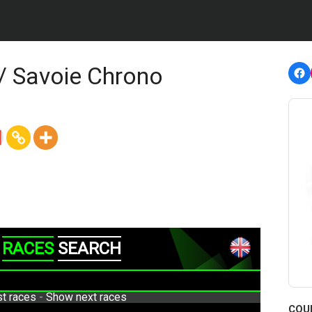
F
/ Savoie Chrono
COU