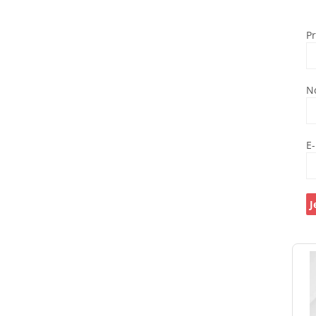
P
N
E