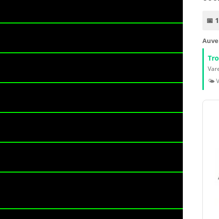
📅 
Auve
Tr
Vare
🌤️ 