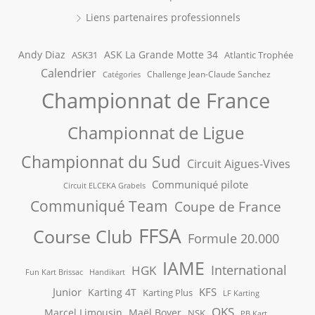
Liens partenaires professionnels
Andy Diaz
ASK La Grande Motte 34
ASK31
Atlantic Trophée
Calendrier
Challenge Jean-Claude Sanchez
Catégories
Championnat de France
Championnat de Ligue
Championnat du Sud
Circuit Aigues-Vives
Communiqué pilote
Circuit ELCEKA Grabels
Communiqué Team
Coupe de France
FFSA
Course Club
Formule 20.000
IAME
International
HGK
Fun Kart Brissac
Handikart
Junior
KFS
Karting 4T
Karting Plus
LF Karting
OKS
Marcel Limousin
Maël Boyer
NSK
PB Kart