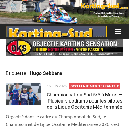
Skip
to
content
Étiquette :
Hugo Sebbane
Posted
16 juin 2026
OCCITANIE MÉDITERRANÉE
on
Championnat du Sud 5/5 à Muret –
Plusieurs podiums pour les pilotes
de la Ligue Occitanie Méditerranée
Organisé dans le cadre du Championnat du Sud, le
Championnat de Ligue Occitanie Méditerranée 2026 s’est