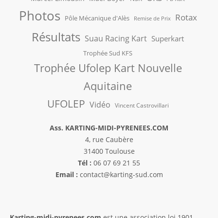
Photos
Rotax
Pôle Mécanique d'Alès
Remise de Prix
Résultats
Suau Racing Kart
Superkart
Trophée Sud KFS
Trophée Ufolep Kart Nouvelle
Aquitaine
UFOLEP
Vidéo
Vincent Castrovillari
Ass. KARTING-MIDI-PYRENEES.COM
4, rue Caubère
31400 Toulouse
Tél :
06 07 69 21 55
Email :
contact@karting-sud.com
Karting-midi-pyrenees.com
est une association loi 1901