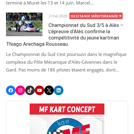
terminé à Muret les 13 et 14 juin. Marcel...
Posted
2 mai 2026
OCCITANIE MÉDITERRANÉE
on
Championnat du Sud 3/5 à Alès –
L’épreuve d’Alès confirme la
compétitivité du jeune kartman
Thiago Arechaga Rousseau
Le Championnat du Sud s’est poursuivi dans le magnifique
complexe du Pôle Mécanique d’Alès-Cévennes dans le
Gard. Pas moins de 186 pilotes étaient engagés, dont...
Facebook
Instagram
TikTok
Youtube
X
LinkedIn