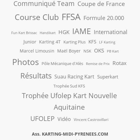
Communiqué Team
Coupe de France
FFSA
Course Club
Formule 20.000
IAME
International
HGK
Fun Kart Brissac
Handikart
Junior
KFS
Karting 4T
Karting Plus
LF Karting
OKS
Marcel Limousin
Maël Boyer
NSK
PB Kart
Photos
Rotax
Pôle Mécanique d'Alès
Remise de Prix
Résultats
Suau Racing Kart
Superkart
Trophée Sud KFS
Trophée Ufolep Kart Nouvelle
Aquitaine
UFOLEP
Vidéo
Vincent Castrovillari
Ass. KARTING-MIDI-PYRENEES.COM