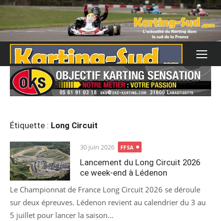
Skip
to
content
Étiquette :
Long Circuit
Posted
30 juin 2026
FFSA
on
Lancement du Long Circuit 2026
ce week-end à Lédenon
Le Championnat de France Long Circuit 2026 se déroule
sur deux épreuves. Lédenon revient au calendrier du 3 au
5 juillet pour lancer la saison...