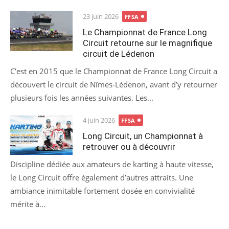
Posted
23 juin 2026
FFSA
on
Le Championnat de France Long
Circuit retourne sur le magnifique
circuit de Lédenon
C’est en 2015 que le Championnat de France Long Circuit a
découvert le circuit de Nîmes-Lédenon, avant d’y retourner
plusieurs fois les années suivantes. Les...
Posted
4 juin 2026
FFSA
on
Long Circuit, un Championnat à
retrouver ou à découvrir
Discipline dédiée aux amateurs de karting à haute vitesse,
le Long Circuit offre également d’autres attraits. Une
ambiance inimitable fortement dosée en convivialité
mérite à...