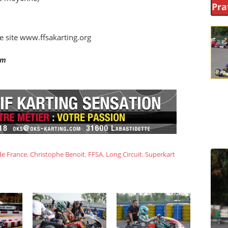
Pra
e site www.ffsakarting.org
om
e France
,
Christophe Benoit
,
FFSA
,
Long Circuit
,
Superkart