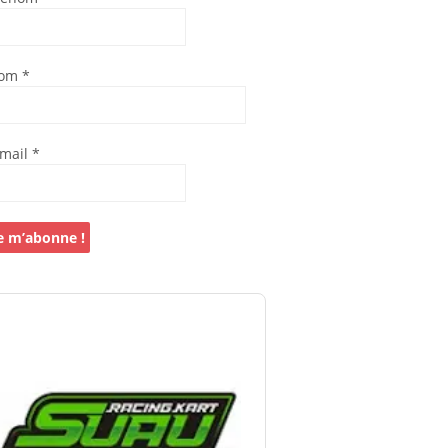
om
*
-mail
*