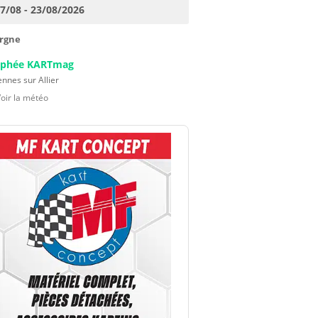
17/08 - 23/08/2026
rgne
ophée KARTmag
nnes sur Allier
Voir la météo