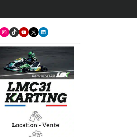
acebook
Instagram
TikTok
Youtube
X
LinkedIn