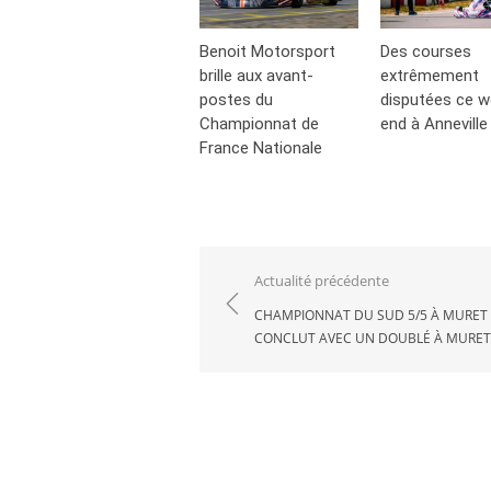
Benoit Motorsport
Des courses
brille aux avant-
extrêmement
postes du
disputées ce w
Championnat de
end à Anneville
France Nationale
Navigation
Actualité précédente
de
CHAMPIONNAT DU SUD 5/5 À MURET 
CONCLUT AVEC UN DOUBLÉ À MURET
l’article