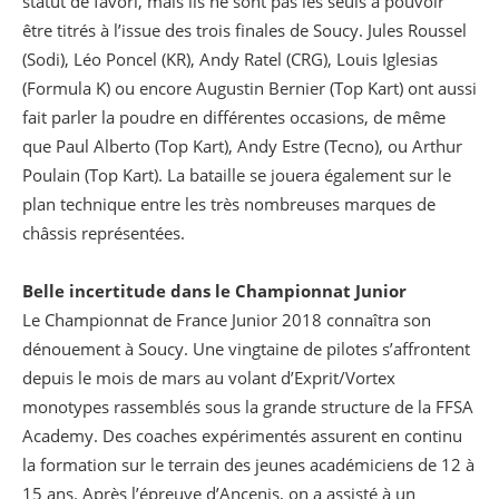
statut de favori, mais ils ne sont pas les seuls à pouvoir
être titrés à l’issue des trois finales de Soucy. Jules Roussel
(Sodi), Léo Poncel (KR), Andy Ratel (CRG), Louis Iglesias
(Formula K) ou encore Augustin Bernier (Top Kart) ont aussi
fait parler la poudre en différentes occasions, de même
que Paul Alberto (Top Kart), Andy Estre (Tecno), ou Arthur
Poulain (Top Kart). La bataille se jouera également sur le
plan technique entre les très nombreuses marques de
châssis représentées.
Belle incertitude dans le Championnat Junior
Le Championnat de France Junior 2018 connaîtra son
dénouement à Soucy. Une vingtaine de pilotes s’affrontent
depuis le mois de mars au volant d’Exprit/Vortex
monotypes rassemblés sous la grande structure de la FFSA
Academy. Des coaches expérimentés assurent en continu
la formation sur le terrain des jeunes académiciens de 12 à
15 ans. Après l’épreuve d’Ancenis, on a assisté à un