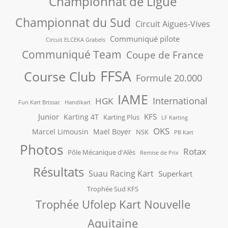
Championnat de Ligue
Championnat du Sud
Circuit Aigues-Vives
Communiqué pilote
Circuit ELCEKA Grabels
Communiqué Team
Coupe de France
FFSA
Course Club
Formule 20.000
IAME
International
HGK
Fun Kart Brissac
Handikart
Junior
KFS
Karting 4T
Karting Plus
LF Karting
OKS
Marcel Limousin
Maël Boyer
NSK
PB Kart
Photos
Rotax
Pôle Mécanique d'Alès
Remise de Prix
Résultats
Suau Racing Kart
Superkart
Trophée Sud KFS
Trophée Ufolep Kart Nouvelle
Aquitaine