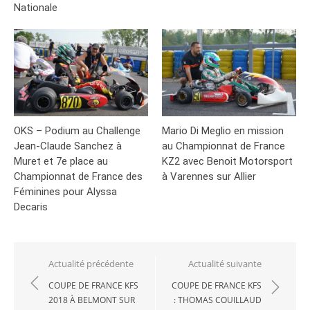
Nationale
OKS – Podium au Challenge
Mario Di Meglio en mission
Jean-Claude Sanchez à
au Championnat de France
Muret et 7e place au
KZ2 avec Benoit Motorsport
Championnat de France des
à Varennes sur Allier
Féminines pour Alyssa
Decaris
Navigation
Actualité précédente
Actualité suivante
de
COUPE DE FRANCE KFS
COUPE DE FRANCE KFS
2018 À BELMONT SUR
: THOMAS COUILLAUD
l’article