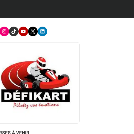
acebook
Instagram
TikTok
Youtube
X
LinkedIn
RSES À VENIR