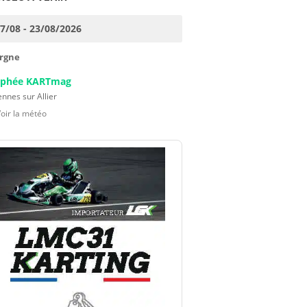
17/08 - 23/08/2026
rgne
ophée KARTmag
nnes sur Allier
Voir la météo