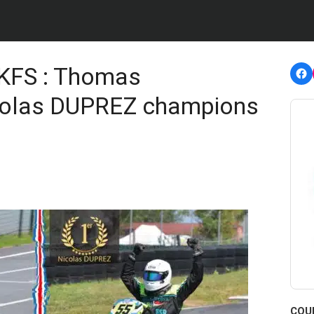
F
 KFS : Thomas
olas DUPREZ champions
COU