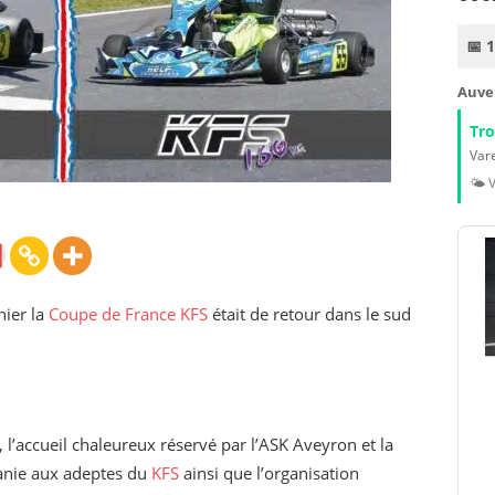
📅 
Auve
Tr
Vare
🌤️ 
nier la
Coupe de France KFS
était de retour dans le sud
, l’accueil chaleureux réservé par l’ASK Aveyron et la
tanie aux adeptes du
KFS
ainsi que l’organisation