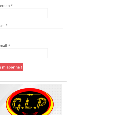
rénom
*
om
*
-mail
*