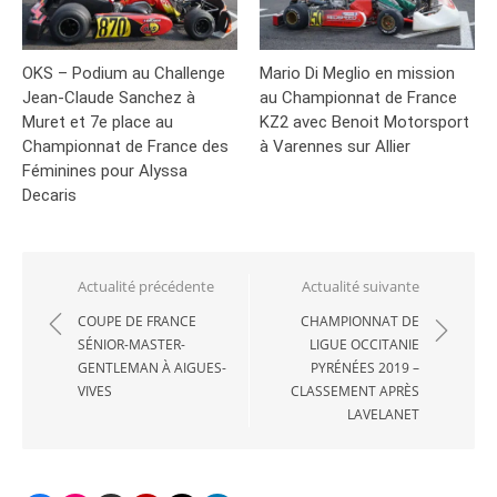
OKS – Podium au Challenge
Mario Di Meglio en mission
Jean-Claude Sanchez à
au Championnat de France
Muret et 7e place au
KZ2 avec Benoit Motorsport
Championnat de France des
à Varennes sur Allier
Féminines pour Alyssa
Decaris
Navigation
Actualité précédente
Actualité suivante
de
COUPE DE FRANCE
CHAMPIONNAT DE
SÉNIOR-MASTER-
LIGUE OCCITANIE
l’article
GENTLEMAN À AIGUES-
PYRÉNÉES 2019 –
VIVES
CLASSEMENT APRÈS
LAVELANET