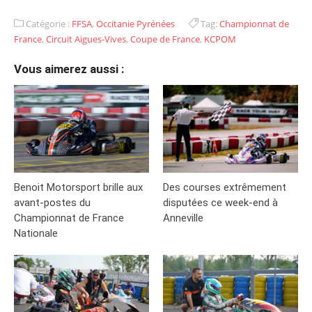
Catégorie :
FFSA
,
Occitanie Pyrénées
Tag:
Championnat de
France
,
Circuit Aigues-Vives
,
Coupe de France
,
KCPOM
Vous aimerez aussi :
Benoit Motorsport brille aux
Des courses extrêmement
avant-postes du
disputées ce week-end à
Championnat de France
Anneville
Nationale