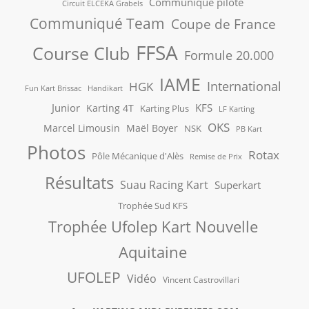
Communiqué pilote
Circuit ELCEKA Grabels
Communiqué Team
Coupe de France
FFSA
Course Club
Formule 20.000
IAME
International
HGK
Fun Kart Brissac
Handikart
Junior
KFS
Karting 4T
Karting Plus
LF Karting
OKS
Marcel Limousin
Maël Boyer
NSK
PB Kart
Photos
Rotax
Pôle Mécanique d'Alès
Remise de Prix
Résultats
Suau Racing Kart
Superkart
Trophée Sud KFS
Trophée Ufolep Kart Nouvelle
Aquitaine
UFOLEP
Vidéo
Vincent Castrovillari