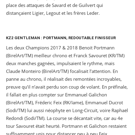
place des attaques de Savard et de Guilvert qui
distançaient Ligier, Legout et les frères Leder.
KZ2 GENTLEMAN : PORTMANN, REDOUTABLE FINISSEUR
Les deux Champions 2017 & 2018 Benoit Portmann
(BirelArt/TM) meilleur chrono et Franck Savouret (KR/TM)
deux manches gagnées, impulsaient le rythme, mais
Claude Monteiro (BirelArt/TM) focalisait l’attention. En
panne au chrono, il réalisait des remontées incroyables,
preuve qu’il n’avait perdu son coup de volant. En préfinale,
il fallait en plus compter sur Emmanuel Galichon
(BirelArt/TM), Fréderic Feix (RK/Iame), Emmanuel Ducrot
(Sodi/TM) lui aussi néophyte en Long-Circuit, voire Raphaël
Redondi (Sodi/TM). La course se décantait vite, car au 4e
tour Savouret était heurté. Portmann et Galichon restaient
suffisamment unis pour distancer peu à peu Feix,