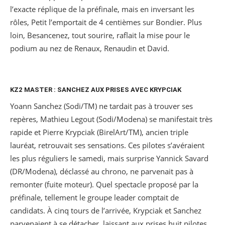
l’exacte réplique de la préfinale, mais en inversant les
rôles, Petit l’emportait de 4 centièmes sur Bondier. Plus
loin, Besancenez, tout sourire, raflait la mise pour le
podium au nez de Renaux, Renaudin et David.
KZ2 MASTER : SANCHEZ AUX PRISES AVEC KRYPCIAK
Yoann Sanchez (Sodi/TM) ne tardait pas à trouver ses
repères, Mathieu Legout (Sodi/Modena) se manifestait très
rapide et Pierre Krypciak (BirelArt/TM), ancien triple
lauréat, retrouvait ses sensations. Ces pilotes s’avéraient
les plus réguliers le samedi, mais surprise Yannick Savard
(DR/Modena), déclassé au chrono, ne parvenait pas à
remonter (fuite moteur). Quel spectacle proposé par la
préfinale, tellement le groupe leader comptait de
candidats. À cinq tours de l’arrivée, Krypciak et Sanchez
parvenaient à se détacher, laissant aux prises huit pilotes