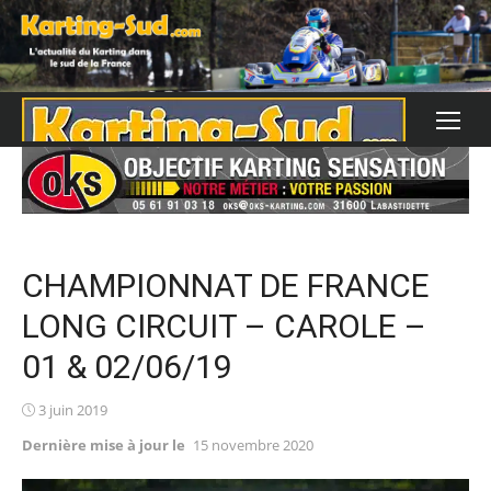
Skip
to
content
CHAMPIONNAT DE FRANCE
LONG CIRCUIT – CAROLE –
01 & 02/06/19
Posted
3 juin 2019
on
Dernière mise à jour le
15 novembre 2020