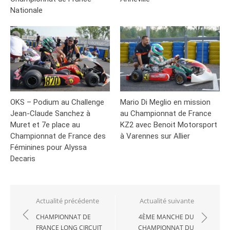
Nationale
OKS – Podium au Challenge
Mario Di Meglio en mission
Jean-Claude Sanchez à
au Championnat de France
Muret et 7e place au
KZ2 avec Benoit Motorsport
Championnat de France des
à Varennes sur Allier
Féminines pour Alyssa
Decaris
Navigation
Actualité précédente
Actualité suivante
de
CHAMPIONNAT DE
4ÈME MANCHE DU
FRANCE LONG CIRCUIT
CHAMPIONNAT DU