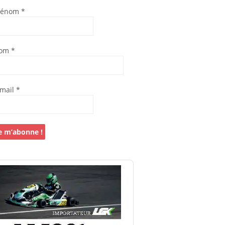
rénom
*
om
*
-mail
*