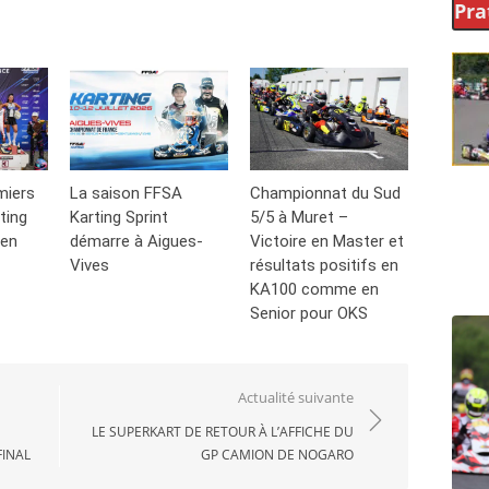
Pra
miers
La saison FFSA
Championnat du Sud
ting
Karting Sprint
5/5 à Muret –
 en
démarre à Aigues-
Victoire en Master et
Vives
résultats positifs en
KA100 comme en
Senior pour OKS
Actualité suivante
LE SUPERKART DE RETOUR À L’AFFICHE DU
FINAL
GP CAMION DE NOGARO