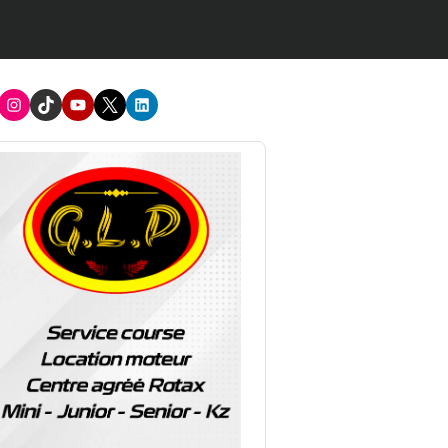
acebook
Instagram
TikTok
Youtube
X
LinkedIn