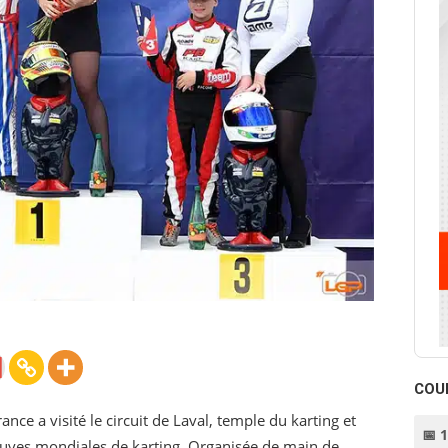
COU
ance a visité le circuit de Laval, temple du karting et
📅 
reuves mondiales de karting. Organisée de main de