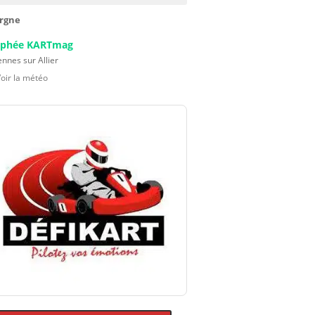
rgne
ophée KARTmag
nnes sur Allier
Voir la météo