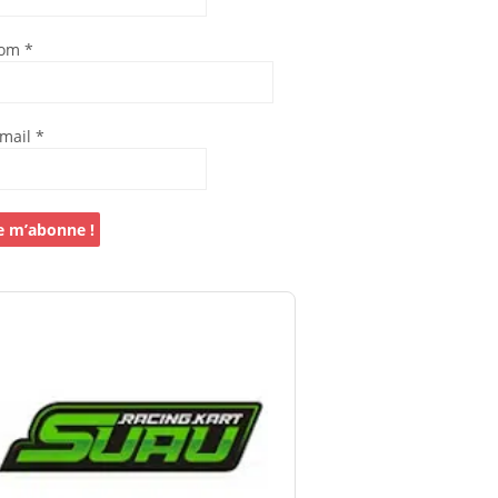
om
*
-mail
*