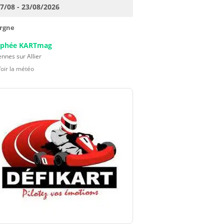
17/08 - 23/08/2026
rgne
ophée KARTmag
nnes sur Allier
Voir la météo