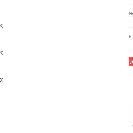
N
3)
E
)
3)
3)