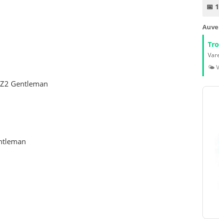
📅 
Auve
Tr
Vare
🌤️ 
KZ2 Gentleman
entleman