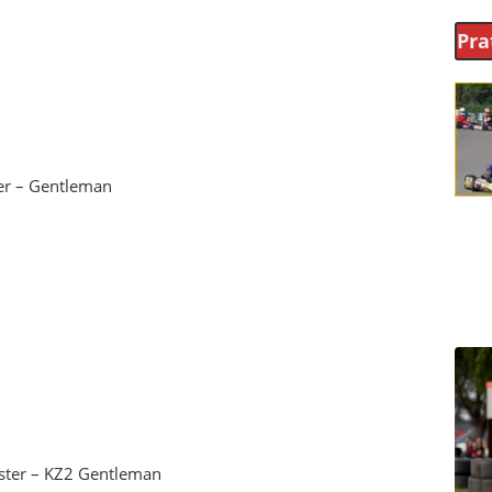
Pra
er – Gentleman
ster – KZ2 Gentleman