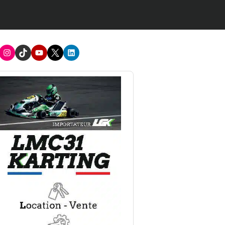
acebook
Instagram
TikTok
Youtube
X
LinkedIn