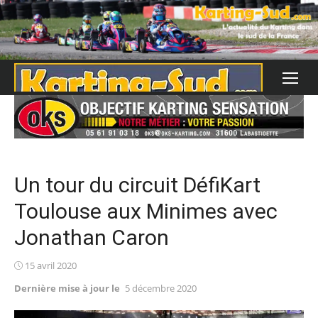
Skip
to
content
Un tour du circuit DéfiKart
Toulouse aux Minimes avec
Jonathan Caron
Posted
15 avril 2020
on
Dernière mise à jour le
5 décembre 2020