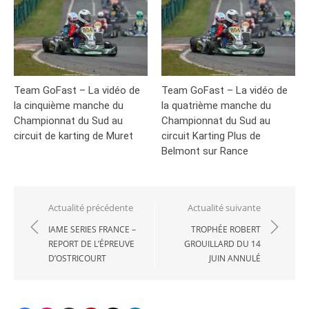
Team GoFast – La vidéo de
Team GoFast – La vidéo de
la cinquième manche du
la quatrième manche du
Championnat du Sud au
Championnat du Sud au
circuit de karting de Muret
circuit Karting Plus de
Belmont sur Rance
Navigation
Actualité précédente
Actualité suivante
de
IAME SERIES FRANCE –
TROPHÉE ROBERT
REPORT DE L’ÉPREUVE
GROUILLARD DU 14
l’article
D’OSTRICOURT
JUIN ANNULÉ