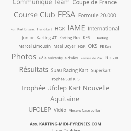
Communiqué Team
Coupe de France
FFSA
Course Club
Formule 20.000
IAME
International
HGK
Fun Kart Brissac
Handikart
Junior
KFS
Karting 4T
Karting Plus
LF Karting
OKS
Marcel Limousin
Maël Boyer
NSK
PB Kart
Photos
Rotax
Pôle Mécanique d'Alès
Remise de Prix
Résultats
Suau Racing Kart
Superkart
Trophée Sud KFS
Trophée Ufolep Kart Nouvelle
Aquitaine
UFOLEP
Vidéo
Vincent Castrovillari
Ass. KARTING-MIDI-PYRENEES.COM
4, rue Caubère