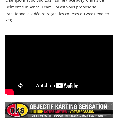
Belmont sur Rance. Team GoFast vous propose sa
traditionnelle vidéo retraçant les courses du week-end en
KFS.