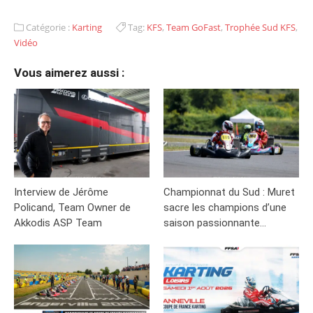
Catégorie :
Karting
Tag:
KFS
,
Team GoFast
,
Trophée Sud KFS
,
Vidéo
Vous aimerez aussi :
Interview de Jérôme
Championnat du Sud : Muret
Policand, Team Owner de
sacre les champions d’une
Akkodis ASP Team
saison passionnante…