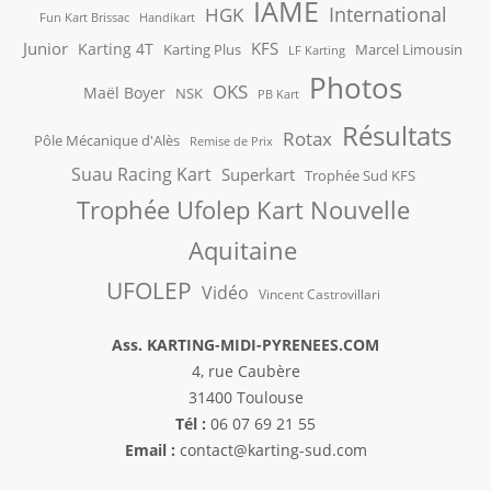
IAME
International
HGK
Fun Kart Brissac
Handikart
Junior
KFS
Karting 4T
Karting Plus
Marcel Limousin
LF Karting
Photos
OKS
Maël Boyer
NSK
PB Kart
Résultats
Rotax
Pôle Mécanique d'Alès
Remise de Prix
Suau Racing Kart
Superkart
Trophée Sud KFS
Trophée Ufolep Kart Nouvelle
Aquitaine
UFOLEP
Vidéo
Vincent Castrovillari
Ass. KARTING-MIDI-PYRENEES.COM
4, rue Caubère
31400 Toulouse
Tél :
06 07 69 21 55
Email :
contact@karting-sud.com