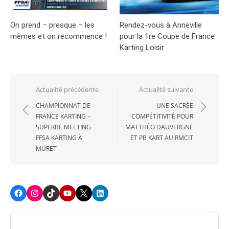
On prend – presque – les
Rendez-vous à Anneville
mêmes et on recommence !
pour la 1re Coupe de France
Karting Loisir
Navigation
Actualité précédente
Actualité suivante
de
CHAMPIONNAT DE
UNE SACRÉE
FRANCE KARTING –
COMPÉTITIVITÉ POUR
l’article
SUPERBE MEETING
MATTHÉO DAUVERGNE
FFSA KARTING À
ET PB KART AU RMCIT
MURET
Facebook
Instagram
TikTok
Youtube
X
LinkedIn