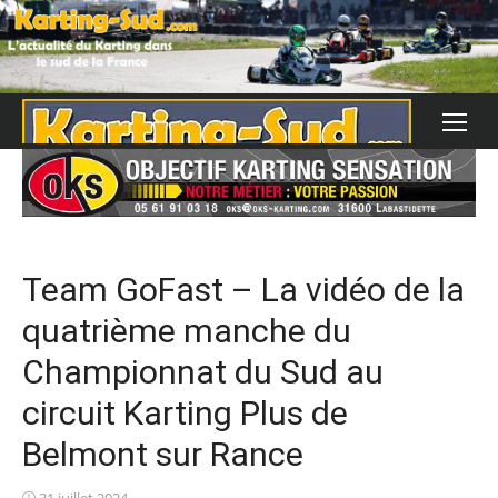
Skip
to
content
Team GoFast – La vidéo de la
quatrième manche du
Championnat du Sud au
circuit Karting Plus de
Belmont sur Rance
Posted
31 juillet 2024