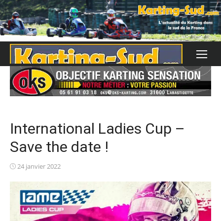
Skip
to
content
International Ladies Cup –
Save the date !
Posted
24 janvier 2022
on