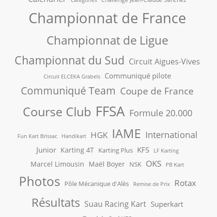
Championnat de France
Championnat de Ligue
Championnat du Sud
Circuit Aigues-Vives
Communiqué pilote
Circuit ELCEKA Grabels
Communiqué Team
Coupe de France
FFSA
Course Club
Formule 20.000
IAME
International
HGK
Fun Kart Brissac
Handikart
Junior
KFS
Karting 4T
Karting Plus
LF Karting
OKS
Marcel Limousin
Maël Boyer
NSK
PB Kart
Photos
Rotax
Pôle Mécanique d'Alès
Remise de Prix
Résultats
Suau Racing Kart
Superkart