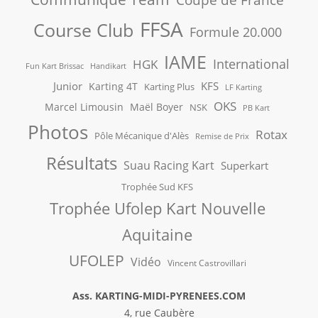
Coupe de France
FFSA
Course Club
Formule 20.000
IAME
International
HGK
Fun Kart Brissac
Handikart
Junior
KFS
Karting 4T
Karting Plus
LF Karting
OKS
Marcel Limousin
Maël Boyer
NSK
PB Kart
Photos
Rotax
Pôle Mécanique d'Alès
Remise de Prix
Résultats
Suau Racing Kart
Superkart
Trophée Sud KFS
Trophée Ufolep Kart Nouvelle
Aquitaine
UFOLEP
Vidéo
Vincent Castrovillari
Ass. KARTING-MIDI-PYRENEES.COM
4, rue Caubère