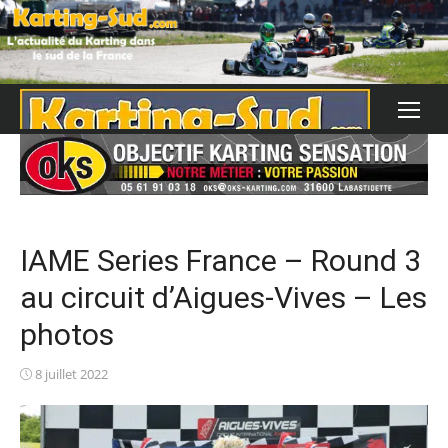
Skip
to
content
IAME Series France – Round 3
au circuit d’Aigues-Vives – Les
photos
Posted
8 juillet 2022
on