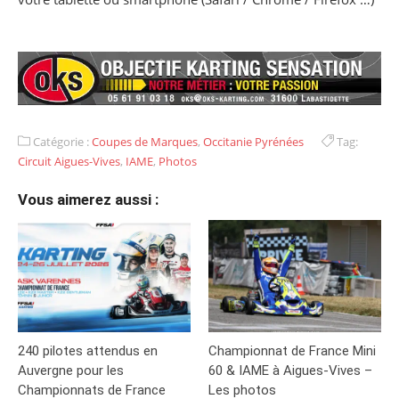
Catégorie :
Coupes de Marques
,
Occitanie Pyrénées
Tag:
Circuit Aigues-Vives
,
IAME
,
Photos
Vous aimerez aussi :
240 pilotes attendus en
Championnat de France Mini
Auvergne pour les
60 & IAME à Aigues-Vives –
Championnats de France
Les photos