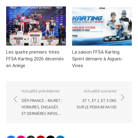
Les quatre premiers titres
La saison FFSA Karting
FFSA Karting 2026 décernés
Sprint démarre à Aigues-
en Ariège
Vives
Navigation
Actualité précédente
Actualité suivante
de
DÉFI FRANCE – MURET :
ET 1, ET 2, ET 3 OKS
HORAIRES, ENGAGÉS
SUR LE PODIUM KA100
l’article
ET DERNIÈRES INFOS…
Facebook
Instagram
TikTok
Youtube
X
LinkedIn