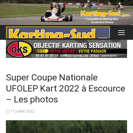
Skip
to
content
Super Coupe Nationale
UFOLEP Kart 2022 à Escource
– Les photos
Posted
11 juillet 2022
on