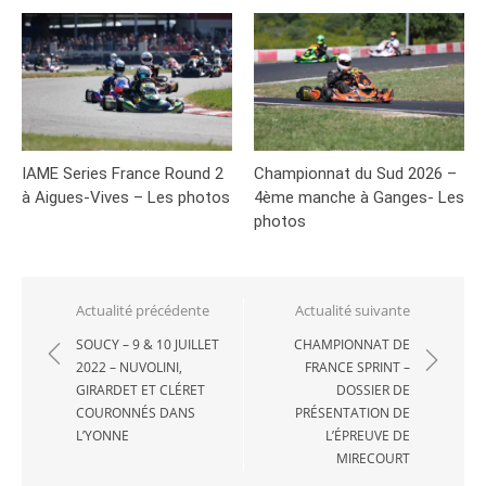
IAME Series France Round 2
Championnat du Sud 2026 –
à Aigues-Vives – Les photos
4ème manche à Ganges- Les
photos
Navigation
Actualité précédente
Actualité suivante
de
SOUCY – 9 & 10 JUILLET
CHAMPIONNAT DE
2022 – NUVOLINI,
FRANCE SPRINT –
l’article
GIRARDET ET CLÉRET
DOSSIER DE
COURONNÉS DANS
PRÉSENTATION DE
L’YONNE
L’ÉPREUVE DE
MIRECOURT