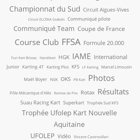
Championnat du Sud
Circuit Aigues-Vives
Communiqué pilote
Circuit ELCEKA Grabels
Communiqué Team
Coupe de France
FFSA
Course Club
Formule 20.000
IAME
International
HGK
Fun Kart Brissac
Handikart
Junior
KFS
Karting 4T
Karting Plus
Marcel Limousin
LF Karting
Photos
OKS
Maël Boyer
NSK
PB Kart
Résultats
Rotax
Pôle Mécanique d'Alès
Remise de Prix
Suau Racing Kart
Superkart
Trophée Sud KFS
Trophée Ufolep Kart Nouvelle
Aquitaine
UFOLEP
Vidéo
Vincent Castrovillari