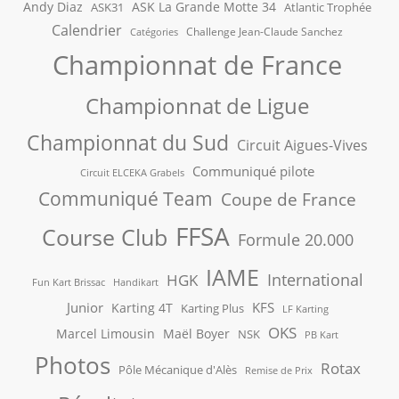
Andy Diaz
ASK La Grande Motte 34
ASK31
Atlantic Trophée
Calendrier
Challenge Jean-Claude Sanchez
Catégories
Championnat de France
Championnat de Ligue
Championnat du Sud
Circuit Aigues-Vives
Communiqué pilote
Circuit ELCEKA Grabels
Communiqué Team
Coupe de France
FFSA
Course Club
Formule 20.000
IAME
International
HGK
Fun Kart Brissac
Handikart
Junior
KFS
Karting 4T
Karting Plus
LF Karting
OKS
Marcel Limousin
Maël Boyer
NSK
PB Kart
Photos
Rotax
Pôle Mécanique d'Alès
Remise de Prix