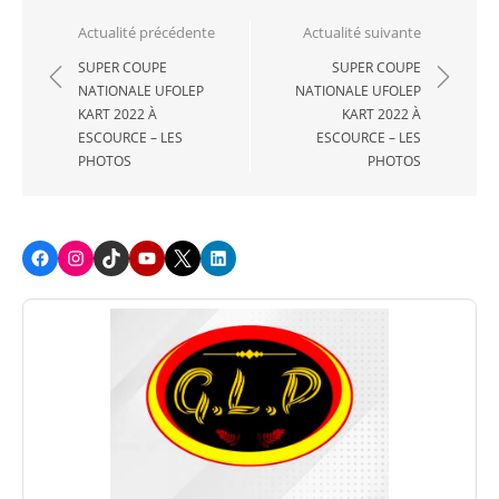
Navigation
Actualité précédente
Actualité suivante
de
SUPER COUPE
SUPER COUPE
NATIONALE UFOLEP
NATIONALE UFOLEP
l’article
KART 2022 À
KART 2022 À
ESCOURCE – LES
ESCOURCE – LES
PHOTOS
PHOTOS
Facebook
Instagram
TikTok
Youtube
X
LinkedIn