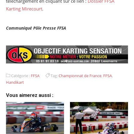
téléchargement en cliquant sur ce lien :
Dossier FFSA
Karting Mirecourt
.
Communiqué Pôle Presse FFSA
Catégorie :
FFSA
Tag:
Championnat de France
,
FFSA
,
Handikart
Vous aimerez aussi :