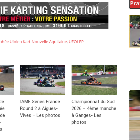
Pra
phée Ufolep Kart Nouvelle Aquitaine
,
UFOLEP
de
IAME Series France
Championnat du Sud
hée
Round 2 à Aigues-
2026 – 4ème manche
 de
Vives – Les photos
à Ganges- Les
-
photos
s