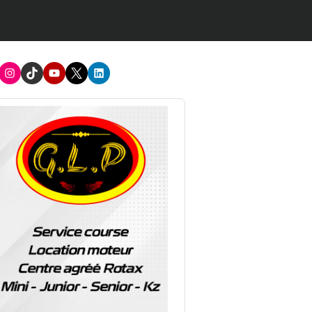
acebook
Instagram
TikTok
Youtube
X
LinkedIn