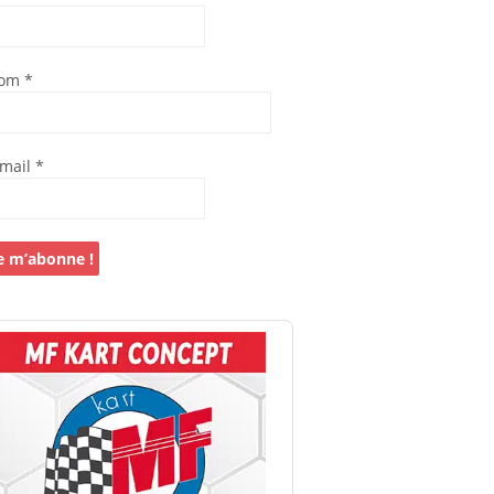
om
*
-mail
*