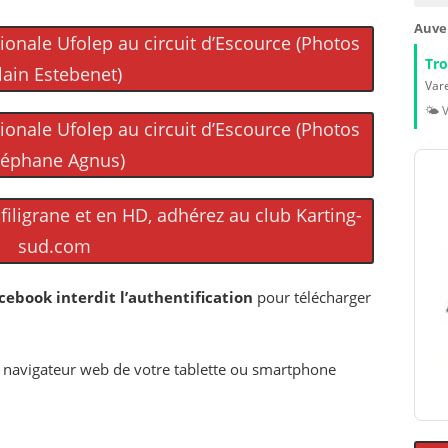
Auve
onale Ufolep au circuit d’Escource (Photos
Tr
lain Estebenet)
Vare
🌤️ 
onale Ufolep au circuit d’Escource (Photos
téphane Agnus)
iligrane et en HD, adhérez au club Karting-
sud.com
cebook interdit l’authentification
pour télécharger
e navigateur web de votre tablette ou smartphone