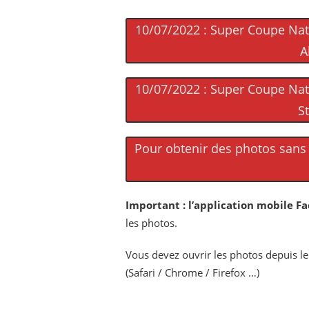
10/07/2022 : Super Coupe Nati
A
10/07/2022 : Super Coupe Nati
S
Pour obtenir des photos sans f
Important :
l’application mobile Fa
les photos.
Vous devez ouvrir les photos depuis l
(Safari / Chrome / Firefox …)