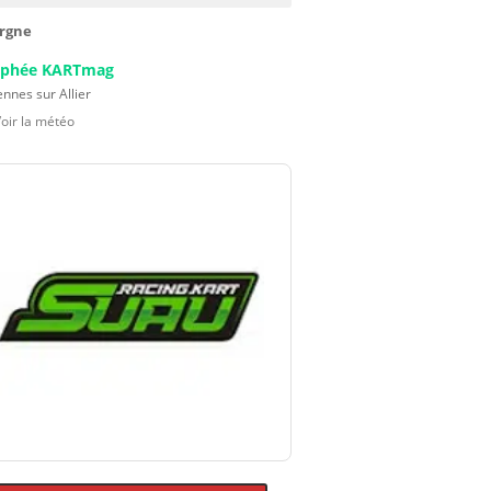
rgne
ophée KARTmag
nnes sur Allier
Voir la météo