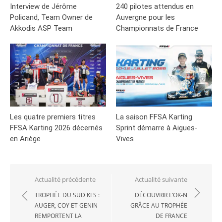
Interview de Jérôme
240 pilotes attendus en
Policand, Team Owner de
Auvergne pour les
Akkodis ASP Team
Championnats de France
Les quatre premiers titres
La saison FFSA Karting
FFSA Karting 2026 décernés
Sprint démarre à Aigues-
en Ariège
Vives
Navigation
Actualité précédente
Actualité suivante
de
TROPHÉE DU SUD KFS :
DÉCOUVRIR L’OK-N
AUGER, COY ET GENIN
GRÂCE AU TROPHÉE
l’article
REMPORTENT LA
DE FRANCE