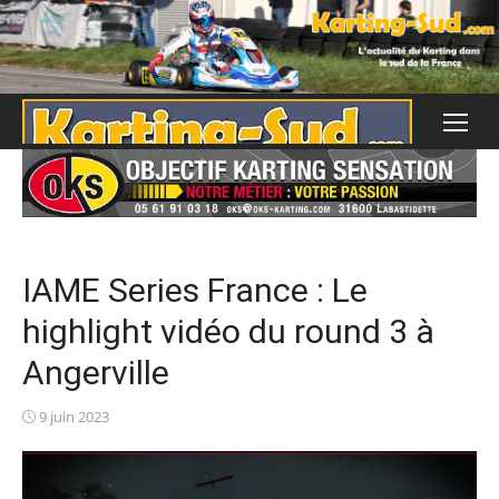
Skip
to
content
IAME Series France : Le
highlight vidéo du round 3 à
Angerville
Posted
9 juin 2023
on