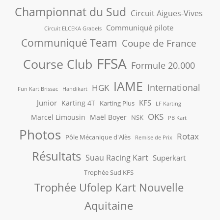
Championnat du Sud
Circuit Aigues-Vives
Communiqué pilote
Circuit ELCEKA Grabels
Communiqué Team
Coupe de France
FFSA
Course Club
Formule 20.000
IAME
International
HGK
Fun Kart Brissac
Handikart
Junior
KFS
Karting 4T
Karting Plus
LF Karting
OKS
Marcel Limousin
Maël Boyer
NSK
PB Kart
Photos
Rotax
Pôle Mécanique d'Alès
Remise de Prix
Résultats
Suau Racing Kart
Superkart
Trophée Sud KFS
Trophée Ufolep Kart Nouvelle
Aquitaine