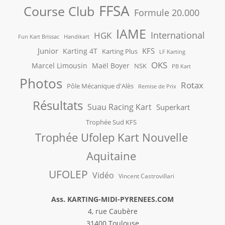
FFSA
Course Club
Formule 20.000
IAME
International
HGK
Fun Kart Brissac
Handikart
Junior
KFS
Karting 4T
Karting Plus
LF Karting
OKS
Marcel Limousin
Maël Boyer
NSK
PB Kart
Photos
Rotax
Pôle Mécanique d'Alès
Remise de Prix
Résultats
Suau Racing Kart
Superkart
Trophée Sud KFS
Trophée Ufolep Kart Nouvelle
Aquitaine
UFOLEP
Vidéo
Vincent Castrovillari
Ass. KARTING-MIDI-PYRENEES.COM
4, rue Caubère
31400 Toulouse