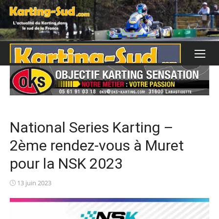
Skip
to
content
National Series Karting –
2ème rendez-vous à Muret
pour la NSK 2023
Posted
13 juin 2023
on