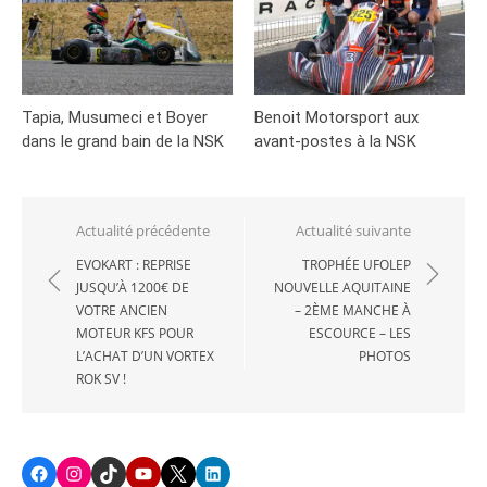
Tapia, Musumeci et Boyer
Benoit Motorsport aux
dans le grand bain de la NSK
avant-postes à la NSK
Navigation
Actualité précédente
Actualité suivante
de
EVOKART : REPRISE
TROPHÉE UFOLEP
JUSQU’À 1200€ DE
NOUVELLE AQUITAINE
l’article
VOTRE ANCIEN
– 2ÈME MANCHE À
MOTEUR KFS POUR
ESCOURCE – LES
L’ACHAT D’UN VORTEX
PHOTOS
ROK SV !
Facebook
Instagram
TikTok
Youtube
X
LinkedIn