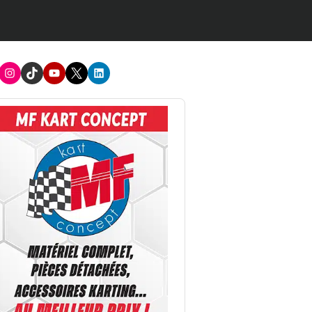
acebook
Instagram
TikTok
Youtube
X
LinkedIn