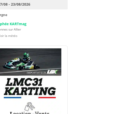
17/08 - 23/08/2026
rgne
ophée KARTmag
nnes sur Allier
Voir la météo