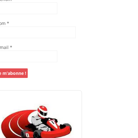
om
*
-mail
*