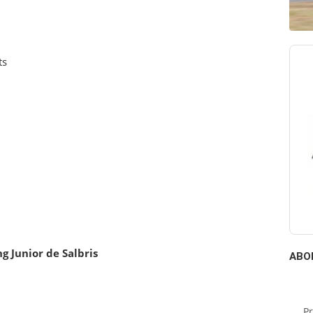
ts
 Junior de Salbris
ABO
P