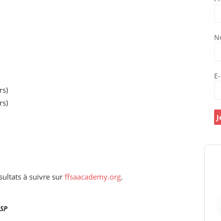
N
E
rs)
rs)
ultats à suivre sur
ffsaacademy.org
.
KSP