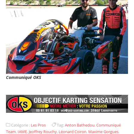
Communiqué OKS
Catégorie :
Les Pros
Tag:
Anton Bathedou
,
Communiqué
Team
,
IAME
,
Jeoffrey Rouchy
,
Léonard Coiron
,
Maxime Gorgues
,