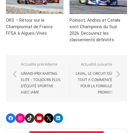
OKS – Retour sur le
Poinsot, Andres et Catala
Championnat de France
sont Champions du Sud
FFSA à Aigues-Vives
2026. Découvrez les
classements définitifs
Navigation
Actualité précédente
Actualité suivante
de
GRAND-PRIX KARTING
LAVAL, LE CIRCUIT OÙ
ELITE – TOUJOURS PLUS
TOUT A COMMENCÉ
l’article
D’ÉQUITÉ SPORTIVE
POUR LA FORMULE
AVEC IAME
PROMO !
Facebook
Instagram
TikTok
Youtube
X
LinkedIn