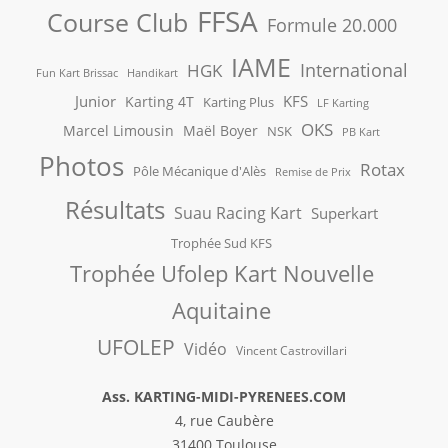
FFSA
Course Club
Formule 20.000
IAME
International
HGK
Fun Kart Brissac
Handikart
Junior
KFS
Karting 4T
Karting Plus
LF Karting
OKS
Marcel Limousin
Maël Boyer
NSK
PB Kart
Photos
Rotax
Pôle Mécanique d'Alès
Remise de Prix
Résultats
Suau Racing Kart
Superkart
Trophée Sud KFS
Trophée Ufolep Kart Nouvelle
Aquitaine
UFOLEP
Vidéo
Vincent Castrovillari
Ass. KARTING-MIDI-PYRENEES.COM
4, rue Caubère
31400 Toulouse