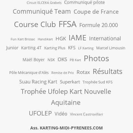
Communiqué pilote
Circuit ELCEKA Grabels
Communiqué Team
Coupe de France
FFSA
Course Club
Formule 20.000
IAME
International
HGK
Fun Kart Brissac
Handikart
Junior
KFS
Karting 4T
Karting Plus
Marcel Limousin
LF Karting
Photos
OKS
Maël Boyer
NSK
PB Kart
Résultats
Rotax
Pôle Mécanique d'Alès
Remise de Prix
Suau Racing Kart
Superkart
Trophée Sud KFS
Trophée Ufolep Kart Nouvelle
Aquitaine
UFOLEP
Vidéo
Vincent Castrovillari
Ass. KARTING-MIDI-PYRENEES.COM