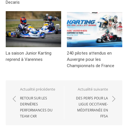
Decaris
La saison Junior Karting
240 pilotes attendus en
reprend à Varennes
Auvergne pour les
Championnats de France
Navigation
Actualité précédente
Actualité suivante
de
RETOUR SUR LES
DES PERFS POUR LA
DERNIÈRES
LIGUE OCCITANIE-
l’article
PERFORMANCES DU
MÉDITERRANÉE EN
TEAM CKR
FFSA