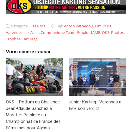
Catégorie :
Les Pros
Tag:
Anton Bathedou
,
Circuit de
Varennes-sur-Allier
,
Communiqué Team
,
Emploi
,
IAME
,
OKS
,
Photos
,
Trophée Kart Mag
Vous aimerez aussi :
OKS – Podium au Challenge
Junior Karting : Varennes a
Jean-Claude Sanchez à
livré son verdict
Muret et 7e place au
Championnat de France des
Féminines pour Alyssa