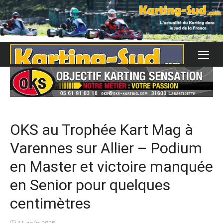
Skip
to
content
OKS au Trophée Kart Mag à
Varennes sur Allier – Podium
en Master et victoire manquée
en Senior pour quelques
centimètres
Posted
11 août 2025