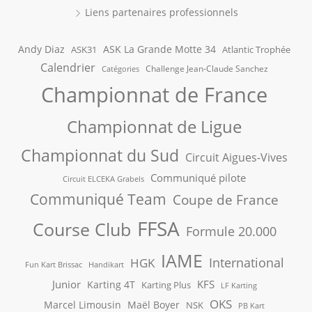
Liens partenaires professionnels
Andy Diaz
ASK La Grande Motte 34
ASK31
Atlantic Trophée
Calendrier
Challenge Jean-Claude Sanchez
Catégories
Championnat de France
Championnat de Ligue
Championnat du Sud
Circuit Aigues-Vives
Communiqué pilote
Circuit ELCEKA Grabels
Communiqué Team
Coupe de France
FFSA
Course Club
Formule 20.000
IAME
International
HGK
Fun Kart Brissac
Handikart
Junior
KFS
Karting 4T
Karting Plus
LF Karting
OKS
Marcel Limousin
Maël Boyer
NSK
PB Kart