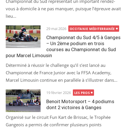
Championnat du Sud représentait un important rendez-
vous à domicile à ne pas manquer, puisque l’épreuve avait
lieu...
Posted
29 mai 2026
OCCITANIE MÉDITERRANÉE
on
Championnat du Sud 4/5 à Ganges
– Un 2ème podium en trois
courses au Championnat du Sud
pour Marcel Limousin
Déterminé à réussir le challenge qu’il s’est lancé au
Championnat de France Junior avec la FFSA Academy,
Marcel Limousin continue en parallèle à s’illustrer dans...
Posted
19 février 2026
LES PROS
on
Benoit Motorsport – 4 podiums
dont 2 victoires à Ganges
Organisé sur le circuit Fun Kart de Brissac, le Trophée
Gangeois a permis de confirmer plusieurs points