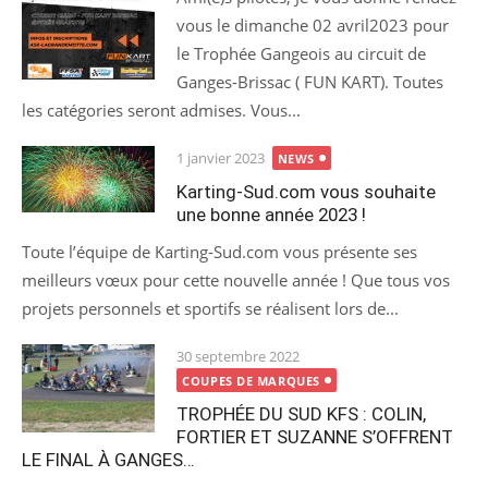
vous le dimanche 02 avril2023 pour
le Trophée Gangeois au circuit de
Ganges-Brissac ( FUN KART). Toutes
les catégories seront admises. Vous...
Posted
1 janvier 2023
NEWS
on
Karting-Sud.com vous souhaite
une bonne année 2023 !
Toute l’équipe de Karting-Sud.com vous présente ses
meilleurs vœux pour cette nouvelle année ! Que tous vos
projets personnels et sportifs se réalisent lors de...
Posted
30 septembre 2022
on
COUPES DE MARQUES
TROPHÉE DU SUD KFS : COLIN,
FORTIER ET SUZANNE S’OFFRENT
LE FINAL À GANGES…