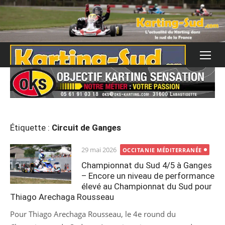
Skip
to
content
Étiquette :
Circuit de Ganges
Posted
29 mai 2026
OCCITANIE MÉDITERRANÉE
on
Championnat du Sud 4/5 à Ganges
– Encore un niveau de performance
élevé au Championnat du Sud pour
Thiago Arechaga Rousseau
Pour Thiago Arechaga Rousseau, le 4e round du