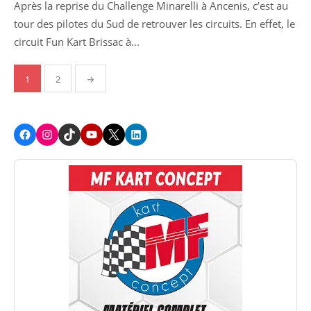
Après la reprise du Challenge Minarelli à Ancenis, c’est au
tour des pilotes du Sud de retrouver les circuits. En effet, le
circuit Fun Kart Brissac à...
Pagination
1
2
→
des
publications
Facebook
Instagram
TikTok
Youtube
X
LinkedIn