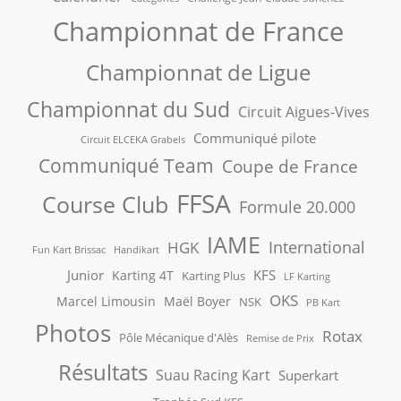
Championnat de France
Championnat de Ligue
Championnat du Sud
Circuit Aigues-Vives
Communiqué pilote
Circuit ELCEKA Grabels
Communiqué Team
Coupe de France
FFSA
Course Club
Formule 20.000
IAME
International
HGK
Fun Kart Brissac
Handikart
Junior
KFS
Karting 4T
Karting Plus
LF Karting
OKS
Marcel Limousin
Maël Boyer
NSK
PB Kart
Photos
Rotax
Pôle Mécanique d'Alès
Remise de Prix
Résultats
Suau Racing Kart
Superkart