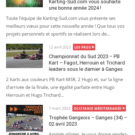
Karting-Sud.com vous souhaite
une bonne année 2024 !
Toute l’équipe de Karting-Sud.com vous présente ses
meilleurs vœux pour cette nouvelle année ! Que tous vos
projets personnels et sportifs se réalisent lors de...
Posted
12 avril 2023
LES PROS
on
Championnat du Sud 2023 – PB
Kart – Fagot, Herrouin et Trichard
leaders sous le damier à Ganges
2 karts aux couleurs PB Kart-MSR, 2 Hugo et, sur la ligne
d’arrivée de la finale, une égalité parfaite entre Hugo
Herrouin et Hugo Trichard...
Posted
7 mars 2023
OCCITANIE MÉDITERRANÉE
on
Trophée Gangeois – Ganges (34) –
02 avril 2023
Ami(e)s pilotes, Je vous donne rendez-